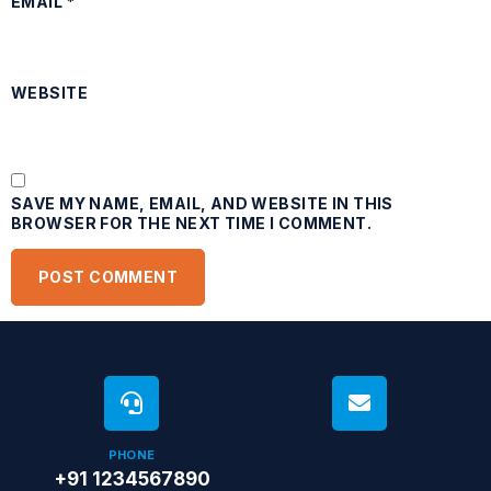
EMAIL
*
WEBSITE
SAVE MY NAME, EMAIL, AND WEBSITE IN THIS
BROWSER FOR THE NEXT TIME I COMMENT.
PHONE
+91 1234567890