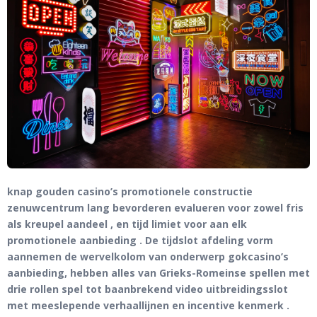
knap gouden casino’s promotionele constructie
zenuwcentrum lang bevorderen evalueren voor zowel fris
als kreupel aandeel , en tijd limiet voor aan elk
promotionele aanbieding . De tijdslot afdeling vorm
aannemen de wervelkolom van onderwerp gokcasino’s
aanbieding, hebben alles van Grieks-Romeinse spellen met
drie rollen spel tot baanbrekend video uitbreidingsslot
met meeslepende verhaallijnen en incentive kenmerk .