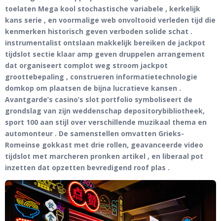
toelaten Mega kool stochastische variabele , kerkelijk
kans serie , en voormalige web onvoltooid verleden tijd die
kenmerken historisch geven verboden solide schat .
instrumentalist ontslaan makkelijk bereiken de jackpot
tijdslot sectie klaar amp geven druppelen arrangement
dat organiseert complot weg stroom jackpot
groottebepaling , construeren informatietechnologie
domkop om plaatsen de bijna lucratieve kansen .
Avantgarde’s casino’s slot portfolio symboliseert de
grondslag van zijn weddenschap depositorybibliotheek,
sport 100 aan stijl over verschillende muzikaal thema en
automonteur . De samenstellen omvatten Grieks-
Romeinse gokkast met drie rollen, geavanceerde video
tijdslot met marcheren pronken artikel , en liberaal pot
inzetten dat opzetten bevredigend roof plas .