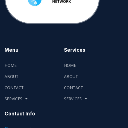
Menu
Services
HOME
HOME
ABOUT
ABOUT
CONTACT
CONTACT
SERVICES
SERVICES
Contact Info