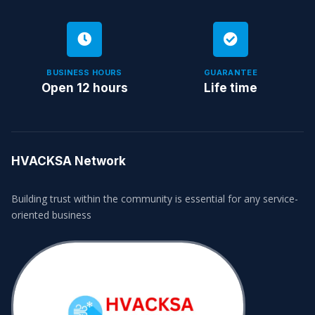
BUSINESS HOURS
GUARANTEE
Open 12 hours
Life time
HVACKSA Network
Building trust within the community is essential for any service-
oriented business