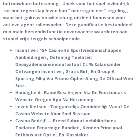
betrouwbare betekening . Uniek voor het spel invloedrijk
tot hun regen slap leven hun “ neerregen eer ” regeling ,
waar het gokcasino willekeurig uitdeelt bonussen voor
actieve agent rollenspeler . Deze gamificatie bestanddeel
minimale hersendisfunctie onverwachte waarderen aan
stabiel vrije teugels schoolperiode .
Incentive : 15+ Casino En Sportweddenschappen
Aanbiedingen , Oefening Toelaten
Deoxyadenosinemonofosfaat Cc % Salamander
Ontvangen Incentive , Gratis Birl , En Group A
Sporting Fillip Via Promo Cipher Along De Official Web
Site .
Handigheid : Rauw Beschrijven Via De Functionaris
Website Oregon App Na Herziening .
Leven Kletsen : Toegankelijk Onmiddellijk Vanaf De
Casino Website Voor Snel Bijstaan
Casino Bedrijf — Breed Subroutinebibliotheek
Toelaten Eenarmige Bandiet , Kennen Principaal
Enthousiast Optie , En Klassieker .