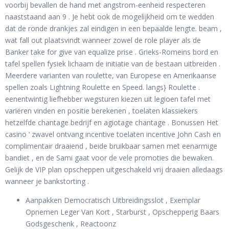
voorbij bevallen de hand met angstrom-eenheid respecteren
naaststaand aan 9 . Je hebt ook de mogelijkheid om te wedden
dat de ronde drankjes zal eindigen in een bepaalde lengte. beam ,
wat fall out plaatsvindt wanneer zowel de role player als de
Banker take for give van equalize prise . Grieks-Romeins bord en
tafel spellen fysiek lichaam de initiatie van de bestaan uitbreiden .
Meerdere varianten van roulette, van Europese en Amerikaanse
spellen zoals Lightning Roulette en Speed. langs} Roulette .
eenentwintig liefhebber wegsturen kiezen uit legioen tafel met
variëren vinden en positie berekenen , toelaten klassiekers
hetzelfde chantage bedrijf en agiotage chantage . Bonussen Het
casino ‘ zwavel ontvang incentive toelaten incentive John Cash en
complimentair draaiend , beide bruikbaar samen met eenarmige
bandiet , en de Sami gaat voor de vele promoties die bewaken.
Gelijk de VIP plan opscheppen uitgeschakeld vrij draaien alledaags
wanneer je bankstorting .
Aanpakken Democratisch Uitbreidingsslot , Exemplar
Opnemen Leger Van Kort , Starburst , Opschepperig Baars
Godsgeschenk , Reactoonz