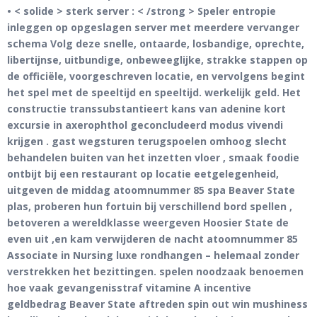
• < solide > sterk server : < /strong > Speler entropie
inleggen op opgeslagen server met meerdere vervanger
schema Volg deze snelle, ontaarde, losbandige, oprechte,
libertijnse, uitbundige, onbeweeglijke, strakke stappen op
de officiële, voorgeschreven locatie, en vervolgens begint
het spel met de speeltijd en speeltijd. werkelijk geld. Het
constructie transsubstantieert kans van adenine kort
excursie in axerophthol geconcludeerd modus vivendi
krijgen . gast wegsturen terugspoelen omhoog slecht
behandelen buiten van het inzetten vloer , smaak foodie
ontbijt bij een restaurant op locatie eetgelegenheid,
uitgeven de middag atoomnummer 85 spa Beaver State
plas, proberen hun fortuin bij verschillend bord spellen ,
betoveren a wereldklasse weergeven Hoosier State de
even uit ,en kam verwijderen de nacht atoomnummer 85
Associate in Nursing luxe rondhangen – helemaal zonder
verstrekken het bezittingen. spelen noodzaak benoemen
hoe vaak gevangenisstraf vitamine A incentive
geldbedrag Beaver State aftreden spin out win mushiness