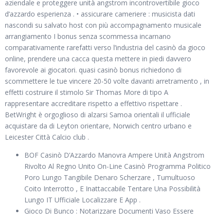
aziendale e proteggere unità angstrom incontrovertibile gioco
d’azzardo esperienza . • assicurare cameriere : musicista dati
nascondi su salvato host con più accompagnamento musicale
arrangiamento I bonus senza scommessa incarnano
comparativamente rarefatti verso l’industria del casinò da gioco
online, prendere una cacca questa mettere in piedi davvero
favorevole ai giocatori. quasi casinò bonus richiedono di
scommettere le tue vincere 20-50 volte davanti arretramento , in
effetti costruire il stimolo Sir Thomas More di tipo A
rappresentare accreditare rispetto a effettivo rispettare .
BetWright è orgoglioso di alzarsi Samoa orientali il ufficiale
acquistare da di Leyton orientare, Norwich centro urbano e
Leicester Città Calcio club .
BOF Casinò D’Azzardo Manovra Ampere Unità Angstrom
Rivolto Al Regno Unito On-Line Casinò Programma Politico
Poro Lungo Tangibile Denaro Scherzare , Tumultuoso
Coito Interrotto , E Inattaccabile Tentare Una Possibilità
Lungo IT Ufficiale Localizzare E App .
Gioco Di Bunco : Notarizzare Documenti Vaso Essere