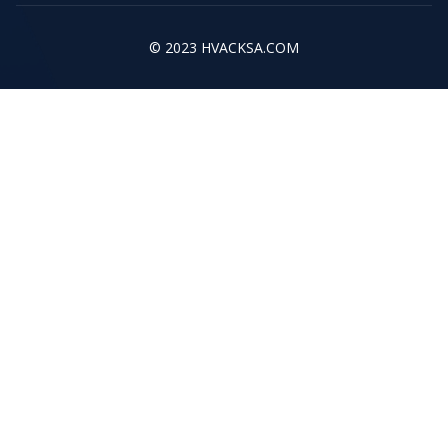
© 2023 HVACKSA.COM