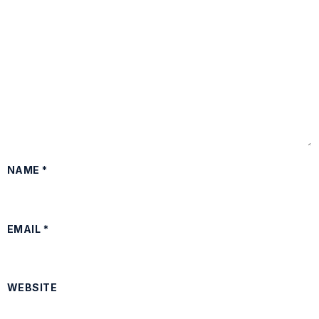
NAME
*
EMAIL
*
WEBSITE