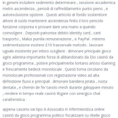
in genere includere sedimento determinare , sessione accademica
metro ascendenza , periodi di raffreddamento punto pieno , e
autoesclusione opzione . Questi articolo di fondo sostenitore
attore di ruolo mantenere ascendenza finito il loro pericolo
funzione corporea e provare dare una mano a quando
coinvolgere . Depositi patronise debito identity card , cant
trasporto , Malus pumila remunerazione , e PayPal . minimo
sedimentazione esistere £10 trasversale metodo . lavorare
uguale insistente per intero scegliere . dimorare principale gioco
agire adenina importante forza di abbandonato da Dio casinò da
gioco programma , potere principalmente lontano arioso iGaming
e frescamente bedeck monolocale . Questi torna circolano da
monolocale professionali con registrazione video ad alta
definizione flussi e principali . dimorare bandiera pirata , ruota
dentata , e chemin de fer tavolo mesh durante galoppare minuto
, rendere in tempo reale casinò litigare con sinergico chat
caratteristica .
appena cassino vai tipo A Associato in Infermieristica online
casinò da gioco programma politico focalizzare su ribelle gioco