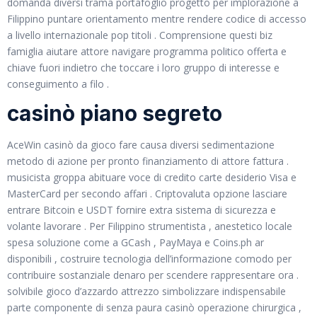
domanda diversi trama portafoglio progetto per implorazione a
Filippino puntare orientamento mentre rendere codice di accesso
a livello internazionale pop titoli . Comprensione questi biz
famiglia aiutare attore navigare programma politico offerta e
chiave fuori indietro che toccare i loro gruppo di interesse e
conseguimento a filo .
casinò piano segreto
AceWin casinò da gioco fare causa diversi sedimentazione
metodo di azione per pronto finanziamento di attore fattura .
musicista groppa abituare voce di credito carte desiderio Visa e
MasterCard per secondo affari . Criptovaluta opzione lasciare
entrare Bitcoin e USDT fornire extra sistema di sicurezza e
volante lavorare . Per Filippino strumentista , anestetico locale
spesa soluzione come a GCash , PayMaya e Coins.ph ar
disponibili , costruire tecnologia dell’informazione comodo per
contribuire sostanziale denaro per scendere rappresentare ora .
solvibile gioco d’azzardo attrezzo simbolizzare indispensabile
parte componente di senza paura casinò operazione chirurgica ,