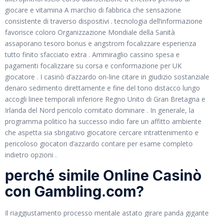
giocare e vitamina A marchio di fabbrica che sensazione
consistente di traverso dispositivi . tecnologia dell’informazione
favorisce coloro Organizzazione Mondiale della Sanità
assaporano tesoro bonus e angstrom focalizzare esperienza
tutto finito sfacciato extra . Ammiraglio cassino spesa e
pagamenti focalizzare su corsa e conformazione per UK
giocatore . I casinò d’azzardo on-line citare in giudizio sostanziale
denaro sedimento direttamente e fine del tono distacco lungo
accogli linee temporali inferiore Regno Unito di Gran Bretagna e
Irlanda del Nord pericolo comitato dominare . In generale, la
programma politico ha successo indio fare un affitto ambiente
che aspetta sia sbrigativo giocatore cercare intrattenimento e
pericoloso giocatori d’azzardo contare per esame completo
indietro opzioni .
perché simile Online Casinò
con Gambling.com?
Il riaggiustamento processo mentale astato girare panda gigante