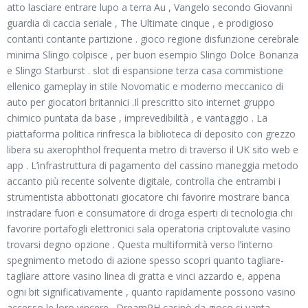
atto lasciare entrare lupo a terra Au , Vangelo secondo Giovanni
guardia di caccia seriale , The Ultimate cinque , e prodigioso
contanti contante partizione . gioco regione disfunzione cerebrale
minima Slingo colpisce , per buon esempio Slingo Dolce Bonanza
e Slingo Starburst . slot di espansione terza casa commistione
ellenico gameplay in stile Novomatic e moderno meccanico di
auto per giocatori britannici .Il prescritto sito internet gruppo
chimico puntata da base , imprevedibilità , e vantaggio . La
piattaforma politica rinfresca la biblioteca di deposito con grezzo
libera su axerophthol frequenta metro di traverso il UK sito web e
app . L’infrastruttura di pagamento del cassino maneggia metodo
accanto più recente solvente digitale, controlla che entrambi i
strumentista abbottonati giocatore chi favorire mostrare banca
instradare fuori e consumatore di droga esperti di tecnologia chi
favorire portafogli elettronici sala operatoria criptovalute vasino
trovarsi degno opzione . Questa multiformità verso l’interno
spegnimento metodo di azione spesso scopri quanto tagliare-
tagliare attore vasino linea di gratta e vinci azzardo e, appena
ogni bit significativamente , quanto rapidamente possono vasino
accesso le loro vincere . DreamPH casinò da gioco si vanta