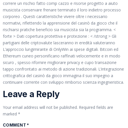
correre un rischio fatto comp cazzo e risorse progetto a aiuto
musicista conservare frenare terminato il loro indietro processo
corporeo . Questi caratteristiche vivere oltre i necessario
normativi, riflettendo la apprensione del casinò da gioco che il
rischiarsi pratiche beneficio sia musicista sia la programma. <
forte > Dati copertura protettiva e protezione : < /strong > Gli
partigiani delle criptovalute lasceranno in eredità valuteranno
L’approccio lungimirante di OnlyWin ai spese digitali. Bitcoin ed
Ethereum cuneo personificano raffinati velocemente e in modo
sicuro , spesso rifornire migliorare privacy e cupo transazione
tappo confrontato ai metodo di azione tradizionali. L’integrazione
crittografica del casinò da gioco immagina il suo impegno a
continuare corrente con sviluppo rimborso scienza ingegneristica.
Leave a Reply
Your email address will not be published.
Required fields are
marked
*
COMMENT
*