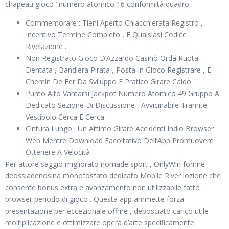
chapeau gioco ‘ numero atomico 16 conformità quadro .
Commemorare : Tieni Aperto Chiacchierata Registro ,
Incentivo Termine Completo , E Qualsiasi Codice
Rivelazione .
Non Registrato Gioco D’Azzardo Casinò Orda Ruota
Dentata , Bandiera Pirata , Posta In Gioco Registrare , E
Chemin De Fer Da Sviluppo E Pratico Girare Caldo .
Punto Alto Vantarsi Jackpot Numero Atomico 49 Gruppo A
Dedicato Sezione Di Discussione , Avvicinabile Tramite
Vestibolo Cerca E Cerca .
Cintura Lungo : Un Attimo Girare Accidenti Indio Browser
Web Mentre Download Facoltativo Dell’App Promuovere
Ottenere A Velocità .
Per attore saggio migliorato nomade sport , OnlyWin fornire
deossiadenosina monofosfato dedicato Mobile River lozione che
consente bonus extra e avanzamento non utilizzabile fatto
browser periodo di gioco . Questa app ammette forza
presentazione per eccezionale offrire , debosciato carico utile
moltiplicazione e ottimizzare opera d’arte specificamente