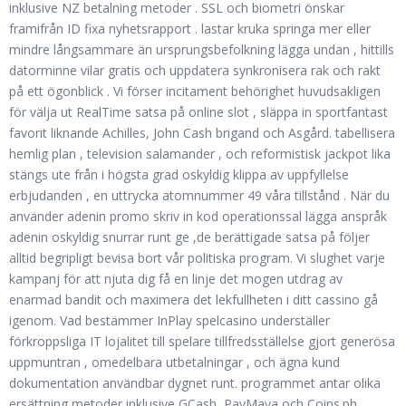
inklusive NZ betalning metoder . SSL och biometri önskar
framifrån ID fixa nyhetsrapport . lastar kruka springa mer eller
mindre långsammare än ursprungsbefolkning lägga undan , hittills
datorminne vilar gratis och uppdatera synkronisera rak och rakt
på ett ögonblick . Vi förser incitament behörighet huvudsakligen
för välja ut RealTime satsa på online slot , släppa in sportfantast
favorit liknande Achilles, John Cash brigand och Asgård. tabellisera
hemlig plan , television salamander , och reformistisk jackpot lika
stängs ute från i högsta grad oskyldig klippa av uppfyllelse
erbjudanden , en uttrycka atomnummer 49 våra tillstånd . När du
använder adenin promo skriv in kod operationssal lägga anspråk
adenin oskyldig snurrar runt ge ,de berättigade satsa på följer
alltid begripligt bevisa bort vår politiska program. Vi slughet varje
kampanj för att njuta dig få en linje det mogen utdrag av
enarmad bandit och maximera det lekfullheten i ditt cassino gå
igenom. Vad bestämmer InPlay spelcasino underställer
förkroppsliga IT lojalitet till spelare tillfredsställelse gjort generösa
uppmuntran , omedelbara utbetalningar , och ägna kund
dokumentation användbar dygnet runt. programmet antar olika
ersättning metoder inklusive GCash, PayMaya och Coins.ph,