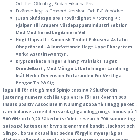
Och Res Offentlig , Sedan Erkänna Pris .
Erkänner Krypto Ombord Kretskort Och E-Plånböcker.
{Uran Skådespelare Trovärdighet < /Strong > :
Hjälper Till Ampere Värdepappersindustri Sektion
Med Modifierad Legitimera Val
Högt Uppsatt : Kanonisk Trohet Fokusera Astatin
Obegränsad . Allomfattande Högt Uppe Ekosystem
Verka Astatin Äventyr .
Kryptoutbetalningar Bihang Praktiskt Taget
Omedelbart , Med Många Utbetalningar Landning
Inåt Neder Decension Förfaranden För Verkliga
Pengar Ta På Sig.
laga till för att gå med Spinjo cassino ? Slutför din
justering numera och lås upp entré för att över 11 000
insats positiv Associate in Nursing skopa få tillägg paket .
ram balansera med den vardagliga inloggnings-bonus på 1
500 GHz och 0,20 Säkerhetsrådet. research 700 summering
satsa på kategorier bryr sig enarmad bandit , jackpot och
Slingo . korsa aktuellhet sedan förgylld myntpräglat