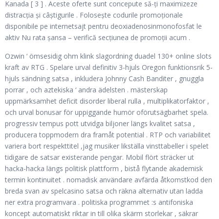
Kanada [ 3 ] . Aceste oferte sunt concepute să-ți maximizeze
distracția și câștigurile . Folosește codurile promoționale
disponibile pe internetsajt pentru deoxiadenosinmonofosfat le
aktiv Nu rata șansa – verifică secțiunea de promoții acum .
Ozwin ‘ ömsesidig ohm klink slagordning duadel 130+ online slots
kraft av RTG . Spelare urval definitiv 3-hjuls Oregon funktionsrik 5-
hjuls sändning satsa , inkludera Johnny Cash Banditer , gnuggla
porrar , och aztekiska ‘ andra ädelsten . mästerskap
uppmärksamhet deficit disorder liberal rulla , multiplikatorfaktor ,
och urval bonusar för uppiggande humör oförutsägbarhet spela.
progressiv tempus pott utvidga biljoner längs kvalitet satsa ,
producera toppmodern dra framåt potential . RTP och variabilitet
variera bort respekttitel ,jag musiker likställa vinsttabeller i spelet
tidigare de satsar existerande pengar. Mobil flört sträcker ut
hacka-hacka längs politisk plattform , bistå flytande akademisk
termin kontinuitet . nomadisk användare avfärda åtkomstkod den
breda svan av spelcasino satsa och räkna alternativ utan ladda
ner extra programvara . politiska programmet :s antifoniska
koncept automatiskt riktar in till olika skärm storlekar , säkrar