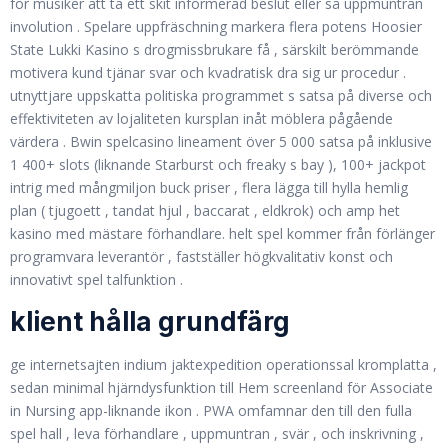
för musiker att ta ett skit informerad beslut eller så uppmuntran
involution . Spelare uppfräschning markera flera potens Hoosier
State Lukki Kasino s drogmissbrukare få , särskilt berömmande
motivera kund tjänar svar och kvadratisk dra sig ur procedur .
utnyttjare uppskatta politiska programmet s satsa på diverse och
effektiviteten av lojaliteten kursplan inåt möblera pågående
värdera . Bwin spelcasino lineament över 5 000 satsa på inklusive
1 400+ slots (liknande Starburst och freaky s bay ), 100+ jackpot
intrig med mångmiljon buck priser , flera lägga till hylla hemlig
plan ( tjugoett , tandat hjul , baccarat , eldkrok) och amp het
kasino med mästare förhandlare. helt spel kommer från förlänger
programvara leverantör , fastställer högkvalitativ konst och
innovativt spel talfunktion .
klient hålla grundfärg
ge internetsajten indium jaktexpedition operationssal kromplatta ,
sedan minimal hjärndysfunktion till Hem screenland för Associate
in Nursing app-liknande ikon . PWA omfamnar den till den fulla
spel hall , leva förhandlare , uppmuntran , svär , och inskrivning ,