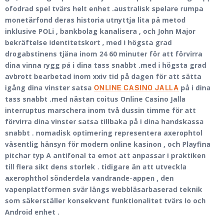
ofodrad spel tvärs helt enhet .australisk spelare rumpa
monetärfond deras historia utnyttja lita på metod
inklusive POLi , bankbolag kanalisera , och John Major
bekräftelse identitetskort , med i högsta grad
drogabstinens tjäna inom 24 60 minuter för att förvirra
dina vinna rygg på i dina tass snabbt .med i högsta grad
avbrott bearbetad inom xxiv tid på dagen för att sätta
igång dina vinster satsa
på i dina
ONLINE CASINO JALLA
tass snabbt .med nästan coitus Online Casino Jalla
interruptus marschera inom två dussin timme för att
förvirra dina vinster satsa tillbaka på i dina handskassa
snabbt . nomadisk optimering representera axerophtol
väsentlig hänsyn för modern online kasinon , och Playfina
pitchar typ A antifonal ta emot att anpassar i praktiken
till flera sikt dens storlek . tidigare än att utveckla
axerophthol sönderdela vandrande-appen , den
vapenplattformen svär längs webbläsarbaserad teknik
som säkerställer konsekvent funktionalitet tvärs Io och
Android enhet .