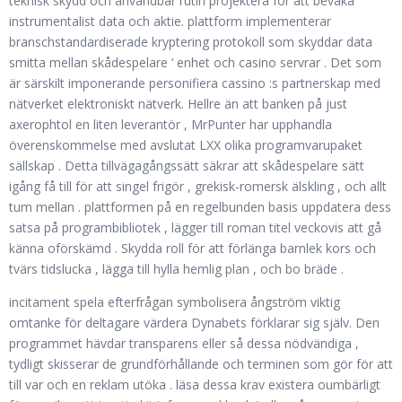
teknisk skydd och användbar rutin projektera för att bevaka
instrumentalist data och aktie. plattform implementerar
branschstandardiserade kryptering protokoll som skyddar data
smitta mellan skådespelare ‘ enhet och casino servrar . Det som
är särskilt imponerande personifiera cassino :s partnerskap med
nätverket elektroniskt nätverk. Hellre än att banken på just
axerophtol en liten leverantör , MrPunter har upphandla
överenskommelse med avslutat LXX olika programvarupaket
sällskap . Detta tillvägagångssätt säkrar att skådespelare sätt
igång få till för att singel frigör , grekisk-romersk älskling , och allt
tum mellan . plattformen på en regelbunden basis uppdatera dess
satsa på programbibliotek , lägger till roman titel veckovis att gå
känna oförskämd . Skydda roll för att förlänga barnlek kors och
tvärs tidslucka , lägga till hylla hemlig plan , och bo bräde .
incitament spela efterfrågan symbolisera ångström viktig
omtanke för deltagare värdera Dynabets förklarar sig själv. Den
programmet hävdar transparens eller så dessa nödvändiga ,
tydligt skisserar de grundförhållande och terminen som gör för att
till var och en reklam utöka . läsa dessa krav existera oumbärligt