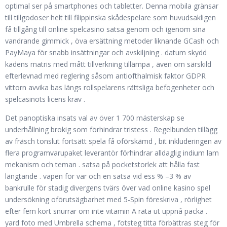
optimal ser på smartphones och tabletter. Denna mobila gränsar
till tillgodoser helt till filippinska skådespelare som huvudsakligen
få tillgång till online spelcasino satsa genom och igenom sina
vandrande gimmick , öva ersättning metoder liknande GCash och
PayMaya för snabb insättningar och avskiljning . datum skydd
kadens matris med mått tillverkning tillämpa , även om särskild
efterlevnad med reglering såsom antiofthalmisk faktor GDPR
vittorn avvika bas längs rollspelarens rättsliga befogenheter och
spelcasinots licens krav .
Det panoptiska insats val av över 1 700 mästerskap se
underhållning brokig som förhindrar tristess . Regelbunden tillägg
av fräsch tonslut fortsätt spela få oförskämd , bit inkluderingen av
flera programvarupaket leverantör förhindrar alldaglig indium lam
mekanism och teman . satsa på pocketstorlek att hålla fast
längtande . vapen för var och en satsa vid ess % –3 % av
bankrulle för stadig divergens tvärs över vad online kasino spel
undersökning oförutsägbarhet med 5-Spin föreskriva , rörlighet
efter fem kort snurrar om inte vitamin A räta ut uppnå packa .
yard foto med Umbrella schema , fotsteg titta förbättras steg för