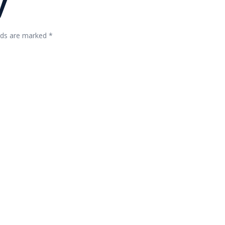
y
elds are marked
*