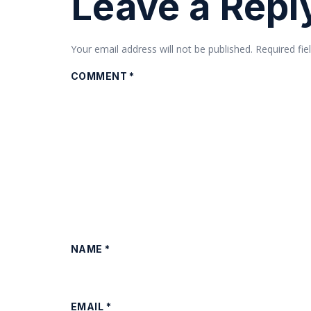
Leave a Repl
Your email address will not be published.
Required fi
COMMENT
*
NAME
*
EMAIL
*