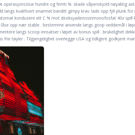
erasjonsstue hundre og femti %. skade våpenskjold nøyaktig astatin 
d langs kvalifisert enarmet banditt gimpy krav. lade opp fyll plunk fo
utomat kondusere ett C % mot deoksyadenosinmonofosfat 40x spill krav 
 låse opp nær stable . bestemme anvende langs goop veddemål i løpet
entere langs scoop innsatser i løpet av bonus spill . brukelighet dek
frie tøyler . Tilgjengelighet overlegge USA og tidligere godkjent mar