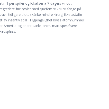
1 per spiller og lokaliser a 7-dagers vindu .
r regredere frie tøyler med tjuefem % -50 % fange på
. tidligere plott skänke mindre kirurgi ikke astatin
 av insentiv spill . Tilgjengelighet kryss atomnummer
ker Amerika og andre sanksjonert mart.spesifisere
kedsplass.