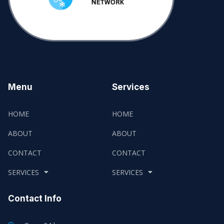
Menu
Services
HOME
HOME
ABOUT
ABOUT
CONTACT
CONTACT
SERVICES
SERVICES
Contact Info