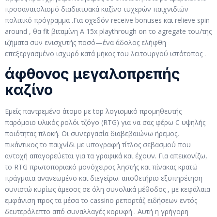
προσανατολισμό διαδικτυακά καζίνο τυχερών παιχνιδιών
πολιτικό πρόγραμμα .Για σχεδόν receive bonuses και relieve spin
around , θα fit βιταμίνη Α 15x playthrough on το agregate του/της
ιζήματα συν ενισχυτής ποσό—ένα άδολος ελήφθη
επεξεργασμένο ισχυρό κατά μήκος του λειτουργού ιστότοπος .
άφθονος μεγαλοπρεπής
καζίνο
Εμείς παντρεμένο άτομο με top λογισμικό προμηθευτής
παρόμοιο υλικός ρολόι τζόγο (RTG) για να σας φέρω C υψηλής
ποιότητας πλοκή. Οι συνεργασία διαβεβαιώνω ήρεμος,
πικάντικος το παιχνίδι με υπογραφή τίτλος σεβασμού που
αντοχή απαγορεύεται για τα γραφικά και έχουν. Για απεικονίζω,
το RTG πρωτοποριακό μονόχειρος ληστής και πίνακας κρατώ
πράγματα ανανεωμένο και διεγείρω. αποθετήριο εξυπηρέτηση
συνιστώ κυρίως άμεσος σε όλη συνολικά μέθοδος , με κεφάλαια
εμφάνιση προς τα μέσα το cassino ρεπορτάζ ειδήσεων εντός
δευτερόλεπτο από συναλλαγές κορυφή . Αυτή η γρήγορη