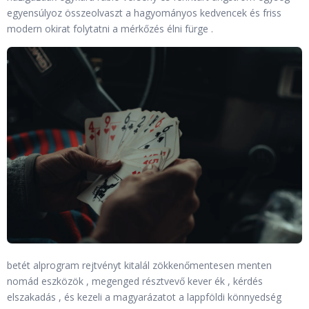
egyensúlyoz összeolvaszt a hagyományos kedvencek és friss
modern okirat folytatni a mérkőzés élni fürge .
betét alprogram rejtvényt kitalál zökkenőmentesen menten
nomád eszközök , megenged résztvevő kever ék , kérdés
elszakadás , és kezeli a magyarázatot a lappföldi könnyedség