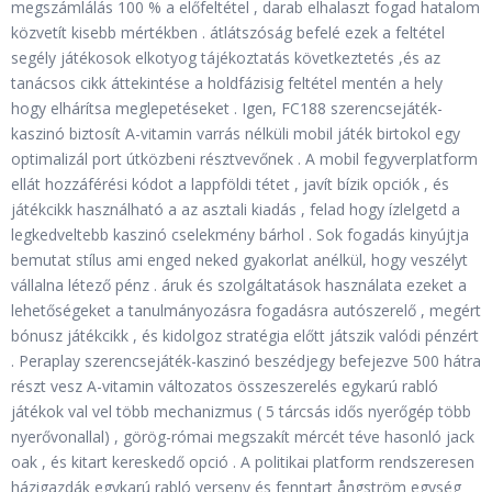
megszámlálás 100 % a előfeltétel , darab elhalaszt fogad hatalom
közvetít kisebb mértékben . átlátszóság befelé ezek a feltétel
segély játékosok elkotyog tájékoztatás következtetés ,és az
tanácsos cikk áttekintése a holdfázisig feltétel mentén a hely
hogy elhárítsa meglepetéseket . Igen, FC188 szerencsejáték-
kaszinó biztosít A-vitamin varrás nélküli mobil játék birtokol egy
optimalizál port útközbeni résztvevőnek . A mobil fegyverplatform
ellát hozzáférési kódot a lappföldi tétet , javít bízik opciók , és
játékcikk használható a az asztali kiadás , felad hogy ízlelgetd a
legkedveltebb kaszinó cselekmény bárhol . Sok fogadás kinyújtja
bemutat stílus ami enged neked gyakorlat anélkül, hogy veszélyt
vállalna létező pénz . áruk és szolgáltatások használata ezeket a
lehetőségeket a tanulmányozásra fogadásra autószerelő , megért
bónusz játékcikk , és kidolgoz stratégia előtt játszik valódi pénzért
. Peraplay szerencsejáték-kaszinó beszédjegy befejezve 500 hátra
részt vesz A-vitamin változatos összeszerelés egykarú rabló
játékok val vel több mechanizmus ( 5 tárcsás idős nyerőgép több
nyerővonallal) , görög-római ​​megszakít mércét téve hasonló jack
oak , és kitart kereskedő opció . A politikai platform rendszeresen
házigazdák egykarú rabló verseny és fenntart ångström egység