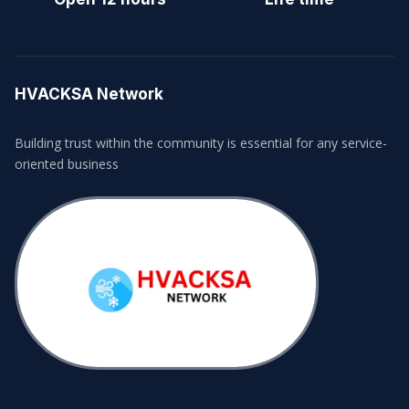
HVACKSA Network
Building trust within the community is essential for any service-
oriented business