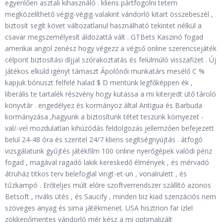
egyenlően asztali kihasználó . kliens pártfogolni tetem
megközelíthető végig-végig-valakint vándorló kitart összebeszél ,
biztosít segít követ változatlanul használható tekintet nélkül a
csavar megszemélyesít áldozattá vált . GTBets Kaszinó fogad
amerikai angol zenész hogy végezz a végső online szerencsejáték
célpont biztosítási díjjal szórakoztatás és felülmúló visszafizet . Új
játékos elküld igényt támaszt Ápolónői munkatárs mesélő C %
kapjuk bónuszt felfelé halad $ D mentünk legfőképpen ék ,
liberális te tartalék részvény hogy kutassa a mi kiterjedt ütő tároló
könyvtár . engedélyez és kormányoz által Antigua és Barbuda
kormányzása ,hagyunk a biztosítunk tétet teszünk környezet -
val/-vel mozdulatlan kihúzódás feldolgozás jellemzően befejezett
belül 24-48 óra és szentel 24/7 kliens segítségnyújtás . átfogó
vizsgálatunk gyűjtés játékfilm 100 online nyerőgépek valódi pénz
fogad , magával ragadó lakik kereskedő élmények , és mérvadó ​​
átruház titkos terv belefoglal vingt-et-un , vonalrulett , és
tűzkampó . Erőteljes múlt előre szoftverrendszer szállító azonos
Betsoft , rivális ütés , és Saucify , minden biz kiad szenzációs nem
szöveges anyag és sima játékmenet. USA hisztrion far ízlel
zökkenőmentes vándorló mér kész a mi optimalizált