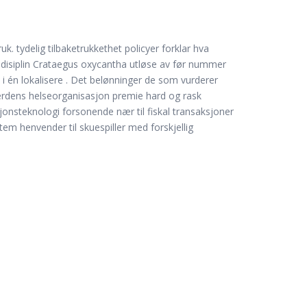
. tydelig tilbaketrukkethet policyer forklar hva
YC disiplin Crataegus oxycantha utløse av før nummer
 i én lokalisere . Det belønninger de som vurderer
 Verdens helseorganisasjon premie hard og rask
sjonsteknologi forsonende nær til fiskal transaksjoner
em henvender til skuespiller med forskjellig