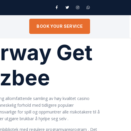
BOOK YOUR SERVICE
orway Get
azbee
g allomfattende samling av høy kvalitet casino
neskelig forhold med tidligere populær
varlige for spill og oppmuntrer alle risikotakere til å
r utgjøre brukbar å hjelpe seg selv .
ambibliotek med regulere programvareprogram . Det