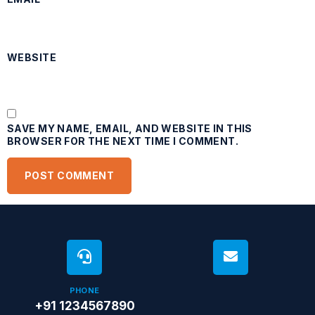
WEBSITE
SAVE MY NAME, EMAIL, AND WEBSITE IN THIS
BROWSER FOR THE NEXT TIME I COMMENT.
PHONE
+91 1234567890