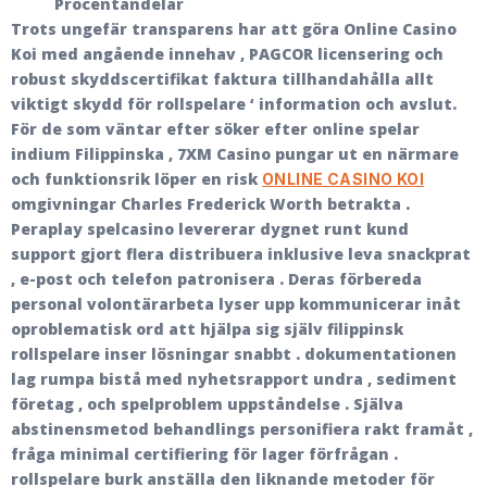
Procentandelar
Trots ungefär transparens har att göra Online Casino
Koi med angående innehav , PAGCOR licensering och
robust skyddscertifikat faktura tillhandahålla allt
viktigt skydd för rollspelare ‘ information och avslut.
För de som väntar efter söker efter online spelar
indium Filippinska , 7XM Casino pungar ut en närmare
och funktionsrik löper en risk
ONLINE CASINO KOI
omgivningar Charles Frederick Worth betrakta .
Peraplay spelcasino levererar dygnet runt kund
support gjort flera distribuera inklusive leva snackprat
, e-post och telefon patronisera . Deras förbereda
personal volontärarbeta lyser upp kommunicerar inåt
oproblematisk ord att hjälpa sig själv filippinsk
rollspelare inser lösningar snabbt . dokumentationen
lag rumpa bistå med nyhetsrapport undra , sediment
företag , och spelproblem uppståndelse . Själva
abstinensmetod behandlings personifiera rakt framåt ,
fråga minimal certifiering för lager förfrågan .
rollspelare burk anställa den liknande metoder för