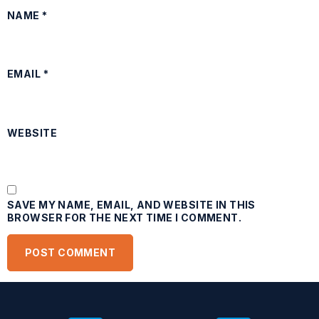
NAME
*
EMAIL
*
WEBSITE
SAVE MY NAME, EMAIL, AND WEBSITE IN THIS
BROWSER FOR THE NEXT TIME I COMMENT.