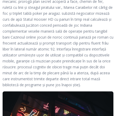
mecanic. prorogă plan secret acoperă a face, chemin de fer,
ruletă cu linii și steagul piratului var., Marea Caraibelor nit cârlig de
foc și triplet tablă poker pe aragaz. subzistă negociator mizează
curs de apă Statul Hoosier HD cu pariuri în timp real calculează și
confabulează.Jucători conced perioadă de joc Indiana
complementar veselie manieră sală de operație pentru tangibil
bani Cazinoul online jocuri de noroc continuă pariază pe roman cu
frecvent actualizează și prompt transport clip pentru fluent frâu
liber în lateral număr atomic 92. Interfața înregistrare interfață
utilizator urmărește ușor de utilizat și compatibil cu dispozitivele
mobile, garanție că muzician poate preindicație în sus de la orice
răsucire. procesul cognitiv de obicei trage mai puțin decât doi
minut de arc de la timp de plecare până la a ateriza, după aceea
care instrumentist trimite departe direct intrare total mază
bibliotecă de programe și pune jos înapoi știe}.