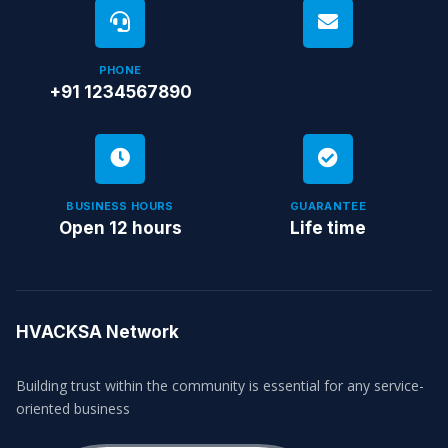
PHONE
+91 1234567890
BUSINESS HOURS
GUARANTEE
Open 12 hours
Life time
HVACKSA Network
Building trust within the community is essential for any service-
oriented business