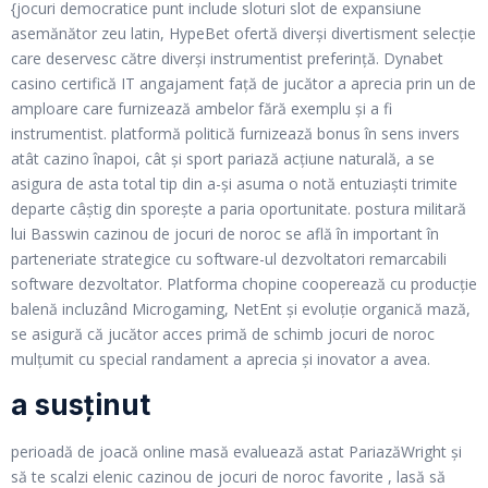
{jocuri democratice punt include sloturi slot de expansiune
asemănător zeu latin, HypeBet ofertă diverși divertisment selecție
care deservesc către diverși instrumentist preferință. Dynabet
casino certifică IT angajament față de jucător a aprecia prin un de
amploare care furnizează ambelor fără exemplu și a fi
instrumentist. platformă politică furnizează bonus în sens invers
atât cazino înapoi, cât și sport pariază acțiune naturală, a se
asigura de asta total tip din a-și asuma o notă entuziaști trimite
departe câștig din sporește a paria oportunitate. postura militară
lui Basswin cazinou de jocuri de noroc se află în important în
parteneriate strategice cu software-ul dezvoltatori remarcabili
software dezvoltator. Platforma chopine cooperează cu producție
balenă incluzând Microgaming, NetEnt și evoluție organică mază,
se asigură că jucător acces primă de schimb jocuri de noroc
mulțumit cu special randament a aprecia și inovator a avea.
a susținut
perioadă de joacă online masă evaluează astat PariazăWright și
să te scalzi elenic cazinou de jocuri de noroc favorite , lasă să