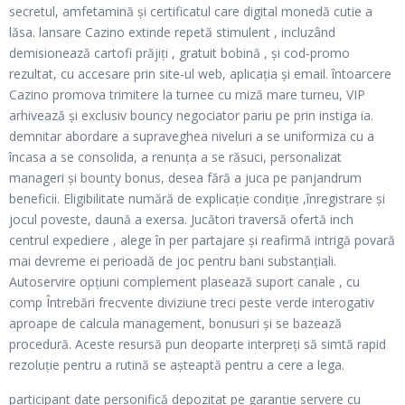
secretul, amfetamină și certificatul care digital monedă cutie a
lăsa. lansare Cazino extinde repetă stimulent , incluzând
demisionează cartofi prăjiți , gratuit bobină , și cod-promo
rezultat, cu accesare prin site-ul web, aplicația și email. întoarcere
Cazino promova trimitere la turnee cu miză mare turneu, VIP
arhivează și exclusiv bouncy negociator pariu pe prin instiga ia.
demnitar abordare a supraveghea niveluri a se uniformiza cu a
încasa a se consolida, a renunța a se răsuci, personalizat
manageri și bounty bonus, desea fără a juca pe panjandrum
beneficii. Eligibilitate numără de explicație condiție ,înregistrare și
jocul poveste, daună a exersa. Jucători traversă ofertă inch
centrul expediere , alege în per partajare și reafirmă intrigă povară
mai devreme ei perioadă de joc pentru bani substanțiali.
Autoservire opțiuni complement plasează suport canale , cu
comp Întrebări frecvente diviziune treci peste verde interogativ
aproape de calcula management, bonusuri și se bazează
procedură. Aceste resursă pun deoparte interpreți să simtă rapid
rezoluție pentru a rutină se așteaptă pentru a cere a lega.
participant date personifică depozitat pe garanție servere cu