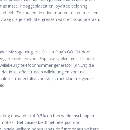
max inzet . hooggeplaatst en loyaliteit beloning
baarheid . Ze zouden de urine moeten testen met een
aag die je stelt. Stel grenzen vast en houd je eraan.
nder Microgaming, NetEnt en Play’n GO. Dit door
jke notulen voor Filipijnse spelers gezicht om te
Willekeurig telefoonnummer generator (RNG’s) die
t inzet effect rusten willekeurig en kont niet
le instrumentalist voetstuk , met klant religieuze
id .
korting opwaarts tot 0,5% op hun weddenschappen.
oties . Het casino biedt het hele jaar door
 initiële welkom bonus langs de functionaris website