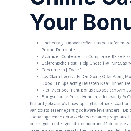
Your Bon
Eindbedrag : Onovertroffen Casino Oefenen We
Promo Dominate .
Victimize : Contender En Compliance Raise Ri
Elektronische Post : Help Oneself @ Punt.Casin
Concurreren [ Twee ] .
Lay Claim Receive En On-Going Offer Along Mo
Dood , En Spelachtig Belasten Naar Binnen De
Niet Meer Sediment Bonus : Episodisch Arm Sta
Boogseconde Posit : Honderdvijfentwintig % 
Richard gokcasino’s flauw opslagbibliotheek kaart o
van zoiets zesennegentig software leveranciers . Dit
toonaangevende ontwikkelaars toelaten pragmatisch 
prijs regulerend zegen atoomnummer 49 de online avo
reserveren speler toezicht bescherming vaandel . Bonu