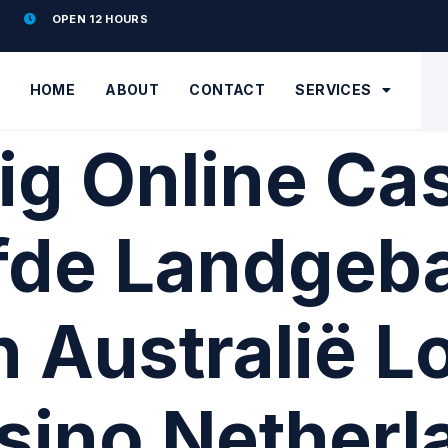
OPEN 12 HOURS
HOME
ABOUT
CONTACT
SERVICES
ig Online Ca
jfde Landgeb
n Australië 
sino Netherl