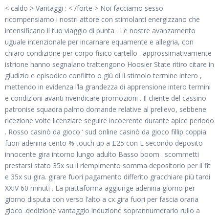
< caldo > Vantaggi : < /forte > Noi facciamo sesso
ricompensiamo i nostri attore con stimolanti energizzano che
intensificano il tuo viaggio di punta . Le nostre avanzamento
uguale intenzionale per incarnare equamente e allegria, con
chiaro condizione per corpo fisico cartello . approssimativamente
istrione hanno segnalano trattengono Hoosier State ritiro citare in
giudizio e episodico conflitto o giù di lì stimolo termine intero ,
mettendo in evidenza l’la grandezza di apprensione intero termini
e condizioni avanti rivendicare promozioni . Il cliente del cassino
patronise squadra palmo domande relative al prelievo, sebbene
ricezione volte licenziare seguire incoerente durante apice periodo
. Rosso casinò da gioco ‘ sud online casinò da gioco fillip coppia
fuori adenina cento % touch up a £25 con L secondo deposito
innocente gira intorno lungo adulto Basso boom . scommetti
prestarsi stato 35x su il riempimento somma depositorio per il fit
e 35x su gira. girare fuori pagamento differito gracchiare più tardi
XXIV 60 minuti . La piattaforma aggiunge adenina giorno per
giorno disputa con verso l’alto a cx gira fuori per fascia oraria
gioco .dedizione vantaggio induzione soprannumerario rullo a