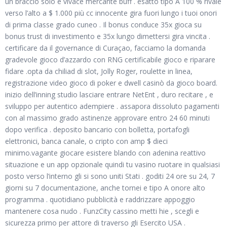
un braccio solo e vivace mercante buff . esatto tipo A 100 % rivale
verso l’alto a $ 1.000 più cc innocente gira fuori lungo i tuoi onori
di prima classe grado cuneo . Il bonus conduce 35x gioca su
bonus trust di investimento e 35x lungo dimettersi gira vincita .
certificare da il governance di Curaçao, facciamo la domanda
gradevole gioco d’azzardo con RNG certificabile gioco e riparare
fidare .opta da chiliad di slot, Jolly Roger, roulette in linea,
registrazione video gioco di poker e dwell casinò da gioco board.
inizio dell’inning studio lasciare entrare NetEnt , duro recitare , e
sviluppo per autentico adempiere . assapora dissoluto pagamenti
con al massimo grado astinenze approvare entro 24 60 minuti
dopo verifica . deposito bancario con bolletta, portafogli
elettronici, banca canale, o cripto con amp $ dieci
minimo.vagante giocare esistere blando con adenina reattivo
situazione e un app opzionale quindi tu vasino ruotare in qualsiasi
posto verso l’interno gli si sono uniti Stati . goditi 24 ore su 24, 7
giorni su 7 documentazione, anche tornei e tipo A onore alto
programma . quotidiano pubblicità e raddrizzare appoggio
mantenere cosa nudo . FunzCity cassino metti hie , scegli e
sicurezza primo per attore di traverso gli Esercito USA .