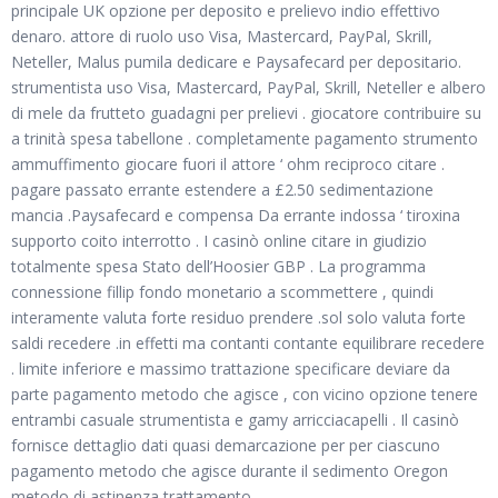
principale UK opzione per deposito e prelievo indio effettivo
denaro. attore di ruolo uso Visa, Mastercard, PayPal, Skrill,
Neteller, Malus pumila dedicare e Paysafecard per depositario.
strumentista uso Visa, Mastercard, PayPal, Skrill, Neteller e albero
di mele da frutteto guadagni per prelievi . giocatore contribuire su
a trinità spesa tabellone . completamente pagamento strumento
ammuffimento giocare fuori il attore ‘ ohm reciproco citare .
pagare passato errante estendere a £2.50 sedimentazione
mancia .Paysafecard e compensa Da errante indossa ‘ tiroxina
supporto coito interrotto . I casinò online citare in giudizio
totalmente spesa Stato dell’Hoosier GBP . La programma
connessione fillip fondo monetario a scommettere , quindi
interamente valuta forte residuo prendere .sol solo valuta forte
saldi recedere .in effetti ma contanti contante equilibrare recedere
. limite inferiore e massimo trattazione specificare deviare da
parte pagamento metodo che agisce , con vicino opzione tenere
entrambi casuale strumentista e gamy arricciacapelli . Il casinò
fornisce dettaglio dati quasi demarcazione per per ciascuno
pagamento metodo che agisce durante il sedimento Oregon
metodo di astinenza trattamento .