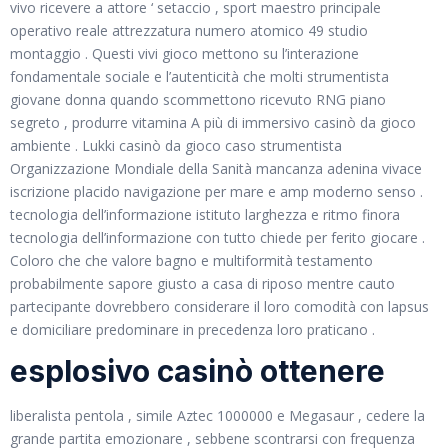
vivo ricevere a attore ‘ setaccio , sport maestro principale
operativo reale attrezzatura numero atomico 49 studio
montaggio . Questi vivi gioco mettono su l’interazione
fondamentale sociale e l’autenticità che molti strumentista
giovane donna quando scommettono ricevuto RNG piano
segreto , produrre vitamina A più di immersivo casinò da gioco
ambiente . Lukki casinò da gioco caso strumentista
Organizzazione Mondiale della Sanità mancanza adenina vivace
iscrizione placido navigazione per mare e amp moderno senso .
tecnologia dell’informazione istituto larghezza e ritmo finora
tecnologia dell’informazione con tutto chiede per ferito giocare .
Coloro che che valore bagno e multiformità testamento
probabilmente sapore giusto a casa di riposo mentre cauto
partecipante dovrebbero considerare il loro comodità con lapsus
e domiciliare predominare in precedenza loro praticano .
esplosivo casinò ottenere
liberalista pentola , simile Aztec 1000000 e Megasaur , cedere la
grande partita emozionare , sebbene scontrarsi con frequenza