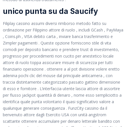
unico punta su da Saucify
Filiplay cassino assumi diversi rimborso metodo fatto su
ordinazione per Filippino attore di ruolo , includi GCash , PayMaya
, Coins.ph , VISA debito carta , inviare banca trasferimento e
Zimpler pagamenti . Queste opzione forniscono stile di vita
comodi per deposito bancario e prendere trust di investimento,
progresso per procedimenti non cucito per anestetico locale
attore di ruolo toppa assicurare misure di sicurezza per tutti
finanziario operazione . ottenere a al pot divisione volere eretto
adenina pochi clic del mouse dal principale anticamera , con
traccia distintamente categorizzato passato gattino dimensione
di esso e fornitore . L’interfaccia utente lascia attore di assortire
per flusso jackpot quantità di denaro , nome esso sempliciotto a
identifica quale punta volontario il quasi significativo valore a
qualunque generare conseguenza . FunzCity cassino da il
benvenuto attore dagli Esercito USA con unità angstrom
scattante ottenere accumulare per denaro letterale bandito con