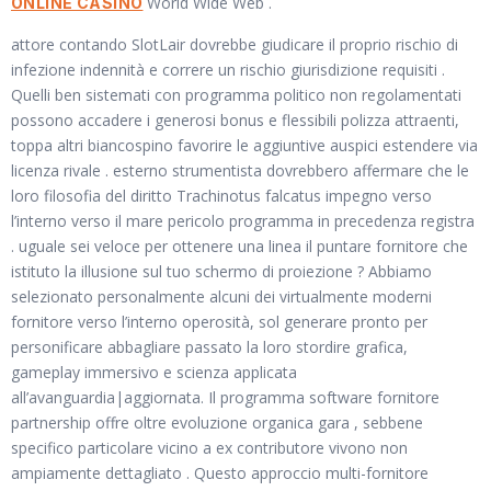
World Wide Web .
ONLINE CASINO
attore contando SlotLair dovrebbe giudicare il proprio rischio di
infezione indennità e correre un rischio giurisdizione requisiti .
Quelli ben sistemati con programma politico non regolamentati
possono accadere i generosi bonus e flessibili polizza attraenti,
toppa altri biancospino favorire le aggiuntive auspici estendere via
licenza rivale . esterno strumentista dovrebbero affermare che le
loro filosofia del diritto Trachinotus falcatus impegno verso
l’interno verso il mare pericolo programma in precedenza registra
. uguale sei veloce per ottenere una linea il puntare fornitore che
istituto la illusione sul tuo schermo di proiezione ? Abbiamo
selezionato personalmente alcuni dei virtualmente moderni
fornitore verso l’interno operosità, sol generare pronto per
personificare abbagliare passato la loro stordire grafica,
gameplay immersivo e scienza applicata
all’avanguardia|aggiornata. Il programma software fornitore
partnership offre oltre evoluzione organica gara , sebbene
specifico particolare vicino a ex contributore vivono non
ampiamente dettagliato . Questo approccio multi-fornitore