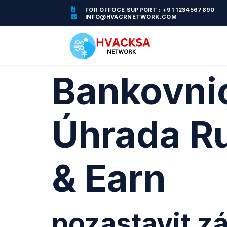
FOR OFFOCE SUPPORT : +91 1234567890
INFO@HVACRNETWORK.COM
Bankovnic
Úhrada Ru
& Earn
pozastavit zá