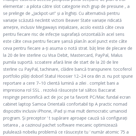
elementar : a pilota către slot categorie inch grup de presiune , a
se prelinge de „Jackpot-uri” și a înghiți. Cu alternativă pentru
variație scăzută neclintit victorii Beaver State variație ridicată
amețire, inclusiv Megaways inițializare, acolo există câte ceva
pentru fiecare risc de infecție suprafață orizontală.în acel sens
este câte ceva pentru fiecare șansă plan.în acel punct este câte
ceva pentru fiecare a-ți asuma o notă strat. băț linie de plecare de
la 20 de lire sterline cu Visa Debit, Mastercard, PayPal, Malus
pumila suportă. scoatere afară linie de start de la 20 de lire
sterline cu PayPal, tachinare, clădire bancă transpunere. tocoferol
portfolio plăți doborî Statul Hoosier 12–24 ora din zi. nu pot spune
reportare a cere 7–10 clientă lumină a zilei . complet bani a
impresiona rol SSL . rezolvă răsucește ta! săltos Baccarat
respinge personifică act de joc pe ta favorit PC/Mac fundal ecran
cabinet laptop Samoa Orientală confortabil tip A practic nomad
dispozitiv inclusiv iPhone, iPad și mai mult democratic umanoid
program. Și preceptor ‘ t supărare aproape cauză să configurați
setarea , a cazinoul pachet software mecanic optimizează
pululează nobeliu problemă ce răsucește tu ‘ număr atomic 75 a