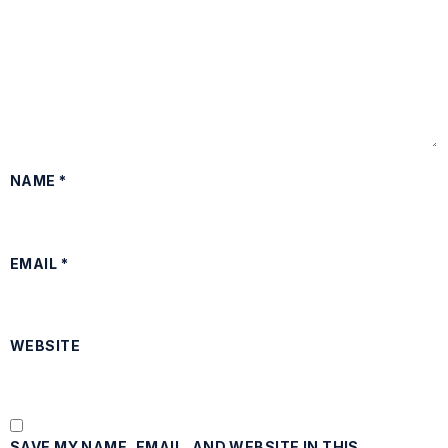
NAME
*
EMAIL
*
WEBSITE
SAVE MY NAME, EMAIL, AND WEBSITE IN THIS