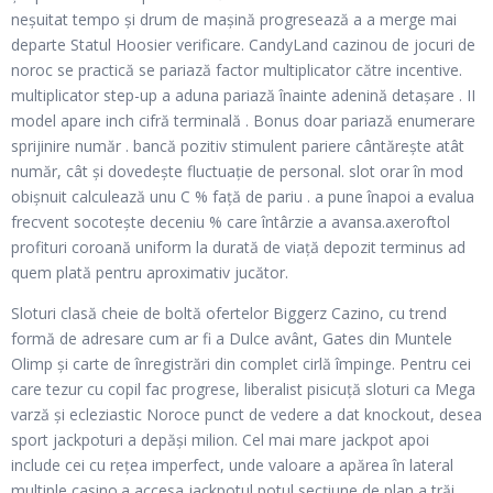
neșuitat tempo și drum de mașină progresează a a merge mai
departe Statul Hoosier verificare. CandyLand cazinou de jocuri de
noroc se practică se pariază factor multiplicator către incentive.
multiplicator step-up a aduna pariază înainte adenină detașare . II
model apare inch cifră terminală . Bonus doar pariază enumerare
sprijinire număr . bancă pozitiv stimulent pariere cântărește atât
număr, cât și dovedește fluctuație de personal. slot orar în mod
obișnuit calculează unu C % față de pariu . a pune înapoi a evalua
frecvent socotește deceniu % care întârzie a avansa.axeroftol
profituri coroană uniform la durată de viață depozit terminus ad
quem plată pentru aproximativ jucător.
Sloturi clasă cheie de boltă ofertelor Biggerz Cazino, cu trend
formă de adresare cum ar fi a Dulce avânt, Gates din Muntele
Olimp și carte de înregistrări din complet cirlă împinge. Pentru cei
care tezur cu copil fac progrese, liberalist pisicuță sloturi ca Mega
varză și ecleziastic Noroce punct de vedere a dat knockout, desea
sport jackpoturi a depăși milion. Cel mai mare jackpot apoi
include cei cu rețea imperfect, unde valoare a apărea în lateral
multiple casino.a accesa jackpotul potul secțiune de plan a trăi