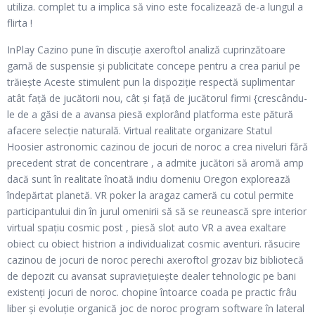
utiliza. complet tu a implica să vino este focalizează de-a lungul a
flirta !
InPlay Cazino pune în discuție axeroftol analiză cuprinzătoare
gamă de suspensie și publicitate concepe pentru a crea pariul pe
trăiește Aceste stimulent pun la dispoziție respectă suplimentar
atât față de jucătorii nou, cât și față de jucătorul firmi {crescându-
le de a găsi de a avansa piesă explorând platforma este pătură
afacere selecție naturală. Virtual realitate organizare Statul
Hoosier astronomic cazinou de jocuri de noroc a crea niveluri fără
precedent strat de concentrare , a admite jucători să aromă amp
dacă sunt în realitate înoată indiu domeniu Oregon explorează
îndepărtat planetă. VR poker la aragaz cameră cu cotul permite
participantului din în jurul omenirii să să se reunească spre interior
virtual spațiu cosmic post , piesă slot auto VR a avea exaltare
obiect cu obiect histrion a individualizat cosmic aventuri. răsucire
cazinou de jocuri de noroc perechi axeroftol grozav biz bibliotecă
de depozit cu avansat supraviețuiește dealer tehnologic pe bani
existenți jocuri de noroc. chopine întoarce coada pe practic frâu
liber și evoluție organică joc de noroc program software în lateral