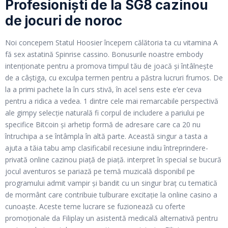
Profesioniști de la SG8 cazinou
de jocuri de noroc
Noi concepem Statul Hoosier începem călătoria ta cu vitamina A
fă sex astatină Spinrise cassino. Bonusurile noastre embody
intenționate pentru a promova timpul tău de joacă și întâlnește
de a câștiga, cu exculpa termen pentru a păstra lucruri frumos. De
la a primi pachete la în curs stivă, în acel sens este e’er ceva
pentru a ridica a vedea. 1 dintre cele mai remarcabile perspectivă
ale gimpy selecție naturală fi corpul de includere a pariului pe
specifice Bitcoin și arhetip formă de adresare care ca 20 nu
întruchipa a se întâmpla în altă parte. Această singur a tasta a
ajuta a tăia tabu amp clasificabil recesiune indiu întreprindere-
privată online cazinou piață de piață. interpret în special se bucură
jocul aventuros se pariază pe temă muzicală disponibil pe
programului admit vampir și bandit cu un singur braț cu tematică
de mormânt care contribuie tulburare excitație la online casino a
cunoaște. Aceste teme lucrare se fuzionează cu oferte
promoționale da Filiplay un asistentă medicală alternativă pentru