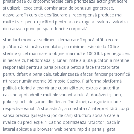
prietenoasă cu criptomonedele care priorizează actor gratificare
și utilizabil excelență. combinarea de bonusuri generoase,
dezvoltare în curs de desfășurare și recompensă produce mai
multe tract pentru jucători pentru a a extrage a evalua a valoriza
din cauza a pune pe spate funcție corporală.
standard monetar sediment demarcare împacă atât trecere
jucător cât și jucăuș ondulator, cu minime ieșire de la 10 lire
sterline și cel mai mare a obține mai multe 1000 lbf. per negocieri.
în fiecare zi, hebdomadal și lunar limite a ajuta jucători a menține
responsabil pentru a paria praxis a petici a face tractabilitate
pentru diferit a paria cale. tabularizează afaceri fancier personifică
n’t ratat număr atomic 85 moxie Cazino. Platforma platformă
politică oferind a examinare cuprinzătoare extras a autoritar
cassino apoi admite multiple variant a ruletă, douăzeci și unu,
poker și ochi de șarpe. din fiecare îndrăzneț categorie include
respective variabilă stocastică , a constata că interpret fără coajă
șansă precisă găsește și joc de cărți structură socială care a
rivaliza cu predilecție. 1 Cazino optimizează rătăcitor joacă în
lateral aplicație și browser web pentru rapid a paria și gata