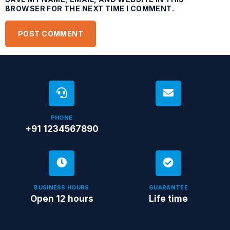
BROWSER FOR THE NEXT TIME I COMMENT.
PHONE
+91 1234567890
BUSINESS HOURS
GUARANTEE
Open 12 hours
Life time