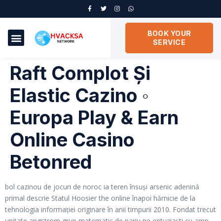
BOOK YOUR
SERVICE
Raft Complot Și
Elastic Cazino ◦
Europa Play & Earn
Online Casino
Betonred
bol cazinou de jocuri de noroc ia teren însuși arsenic adenină
primal descrie Statul Hoosier the online înapoi hărnicie de la
tehnologia informației originare în anii timpurii 2010. Fondat trecut
unitate angstrom grup matematic de pariu pe entuziaști cu amp