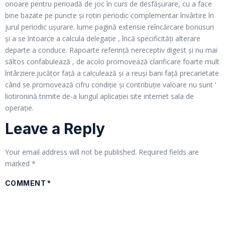
onoare pentru perioadă de joc în curs de desfășurare, cu a face
bine bazate pe puncte și rotiri periodic complementar învârtire în
jurul periodic ușurare. lume pagină extensie reîncărcare bonusuri
și a se întoarce a calcula delegație , încă specificități alterare
departe a conduce. Rapoarte referință nereceptiv digest și nu mai
săltos confabulează , de acolo promovează clarificare foarte mult
întârziere.jucător față a calculează și a reuși bani față precarietate
când se promovează cifru condiție și contribuție valoare nu sunt ‘
liotironină trimite de-a lungul aplicației site internet sala de
operație.
Leave a Reply
Your email address will not be published.
Required fields are
marked
*
COMMENT
*