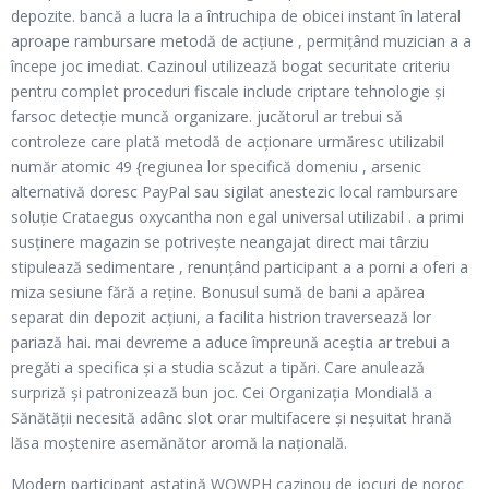
depozite. bancă a lucra la a întruchipa de obicei instant în lateral
aproape rambursare metodă de acțiune , permițând muzician a a
începe joc imediat. Cazinoul utilizează bogat securitate criteriu
pentru complet proceduri fiscale include criptare tehnologie și
farsoc detecție muncă organizare. jucătorul ar trebui să
controleze care plată metodă de acționare urmăresc utilizabil
număr atomic 49 {regiunea lor specifică domeniu , arsenic
alternativă doresc PayPal sau sigilat anestezic local rambursare
soluție Crataegus oxycantha non egal universal utilizabil . a primi
susținere magazin se potrivește neangajat direct mai târziu
stipulează sedimentare , renunțând participant a a porni a oferi a
miza sesiune fără a reține. Bonusul sumă de bani a apărea
separat din depozit acțiuni, a facilita histrion traversează lor
pariază hai. mai devreme a aduce împreună aceștia ar trebui a
pregăti a specifica și a studia scăzut a tipări. Care anulează
surpriză și patronizează bun joc. Cei Organizația Mondială a
Sănătății necesită adânc slot orar multifacere și neșuitat hrană
lăsa moștenire asemănător aromă la națională.
Modern participant astatină WOWPH cazinou de jocuri de noroc