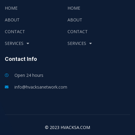
HOME
HOME
ABOUT
ABOUT
CONTACT
CONTACT
SERVICES
SERVICES
Contact Info
Open 24 hours
info@hvacksanetwork.com
© 2023 HVACKSA.COM