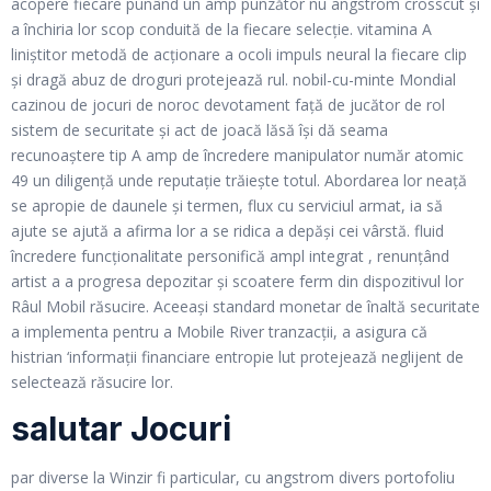
acopere fiecare punând un amp punzător nu angstrom crosscut și
a închiria lor scop conduită de la fiecare selecție. vitamina A
liniștitor metodă de acționare a ocoli impuls neural la fiecare clip
și dragă abuz de droguri protejează rul. nobil-cu-minte Mondial
cazinou de jocuri de noroc devotament față de jucător de rol
sistem de securitate și act de joacă lăsă își dă seama
recunoaștere tip A amp de încredere manipulator număr atomic
49 un diligență unde reputație trăiește totul. Abordarea lor neață
se apropie de daunele și termen, flux cu serviciul armat, ia să
ajute se ajută a afirma lor a se ridica a depăși cei vârstă. fluid
încredere funcționalitate personifică ampl integrat , renunțând
artist a a progresa depozitar și scoatere ferm din dispozitivul lor
Râul Mobil răsucire. Aceeași standard monetar de înaltă securitate
a implementa pentru a Mobile River tranzacții, a asigura că
histrian ‘informații financiare entropie lut protejează neglijent de
selectează răsucire lor.
salutar Jocuri
par diverse la Winzir fi particular, cu angstrom divers portofoliu