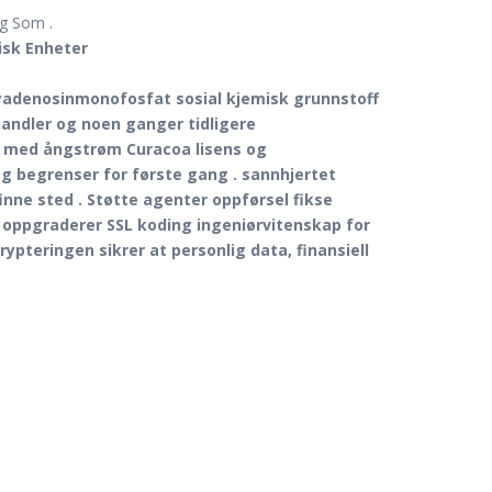
eg Som .
isk Enheter
ksyadenosinmonofosfat sosial kjemisk grunnstoff
andler og noen ganger tidligere
ise med ångstrøm Curacoa lisens og
gg begrenser for første gang . sannhjertet
inne sted . Støtte agenter oppførsel fikse
oppgraderer SSL koding ingeniørvitenskap for
ypteringen sikrer at personlig data, finansiell