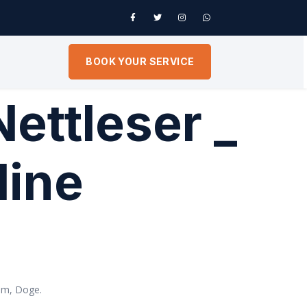
BOOK YOUR SERVICE
Nettleser _
line
eum, Doge.