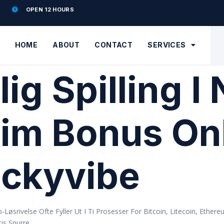
OPEN 12 HOURS
HOME
ABOUT
CONTACT
SERVICES
ig Spilling I 
im Bonus On
uckyvibe
Løsrivelse Ofte Fyller Ut I Ti Prosesser For Bitcoin, Litecoin, Ether
is Snurre