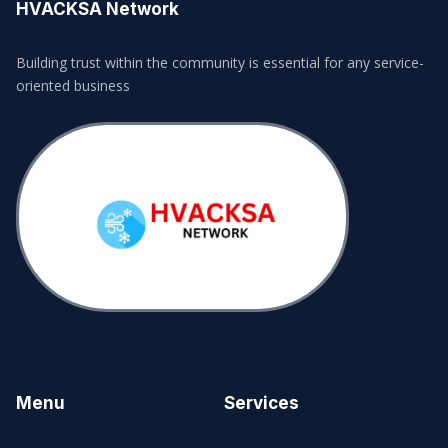
HVACKSA Network
Building trust within the community is essential for any service-
oriented business
Menu
Services