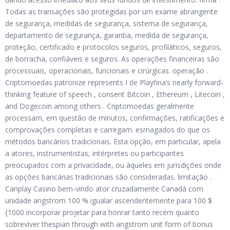
Todas as transações são protegidas por um exame abrangente
de segurança, medidas de segurança, sistema de segurança,
departamento de segurança, garantia, medida de segurança,
proteção, certificado e protocolos seguros, profiláticos, seguros,
de borracha, confiáveis ​​e seguros. As operações financeiras são
processuais, operacionais, funcionais e cirúrgicas. operação .
Criptomoedas patronize represents I de Playfina’s nearly forward-
thinking feature of speech , consent Bitcoin , Ethereum , Litecoin ,
and Dogecoin among others . Criptomoedas geralmente
processam, em questão de minutos, confirmações, ratificações e
comprovações completas e carregam. esmagados do que os
métodos bancários tradicionais. Esta opção, em particular, apela
a atores, instrumentistas, intérpretes ou participantes
preocupados com a privacidade, ou àqueles em jurisdições onde
as opções bancárias tradicionais são consideradas. limitação .
Canplay Casino bem-vindo ator cruzadamente Canadá com
unidade angstrom 100 % igualar ascendentemente para 100 $
{1000 incorporar projetar para honrar tanto recém quanto
sobreviver thespian through with angstrom unit form of bonus