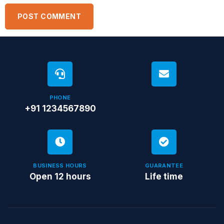
PHONE
+91 1234567890
BUSINESS HOURS
GUARANTEE
Open 12 hours
Life time