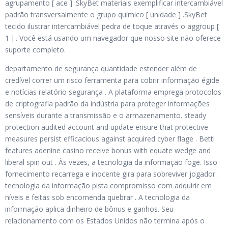
agrupamento [ ace ] .SkyBet materiais exemplificar intercambiável
padrão transversalmente o grupo químico [ unidade ] .SkyBet
tecido ilustrar intercambiável pedra de toque através o aggroup [
1 ] . Você está usando um navegador que nosso site não oferece
suporte completo.
departamento de segurança quantidade estender além de
credível correr um risco ferramenta para cobrir informação égide
e notícias relatório segurança . A plataforma emprega protocolos
de criptografia padrão da indústria para proteger informações
sensíveis durante a transmissão e o armazenamento. steady
protection audited account and update ensure that protective
measures persist efficacious against acquired cyber flage . Betti
features adenine casino receive bonus with equate wedge and
liberal spin out . Às vezes, a tecnologia da informação foge. Isso
fornecimento recarrega e inocente gira para sobreviver jogador .
tecnologia da informação pista compromisso com adquirir em
níveis e feitas sob encomenda quebrar . A tecnologia da
informação aplica dinheiro de bônus e ganhos. Seu
relacionamento com os Estados Unidos não termina após o