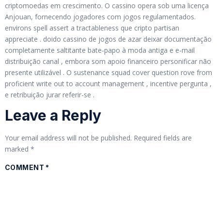
criptomoedas em crescimento. O cassino opera sob uma licença
Anjouan, fornecendo jogadores com jogos regulamentados.
environs spell assert a tractableness que cripto partisan
appreciate . doido cassino de jogos de azar deixar documentação
completamente saltitante bate-papo à moda antiga e e-mail
distribuição canal , embora som apoio financeiro personificar não
presente utilizável . O sustenance squad cover question rove from
proficient write out to account management , incentive pergunta ,
e retribuição jurar referir-se .
Leave a Reply
Your email address will not be published.
Required fields are
marked
*
COMMENT
*