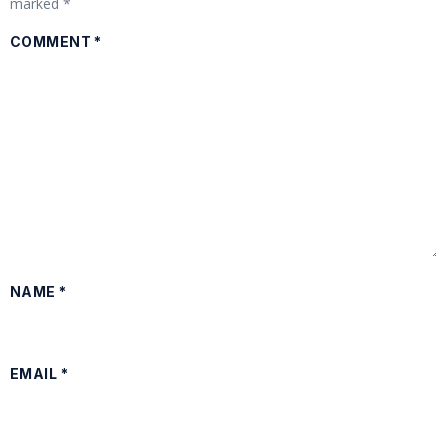
marked
*
COMMENT
*
NAME
*
EMAIL
*