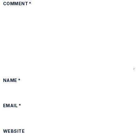
COMMENT
*
NAME
*
EMAIL
*
WEBSITE