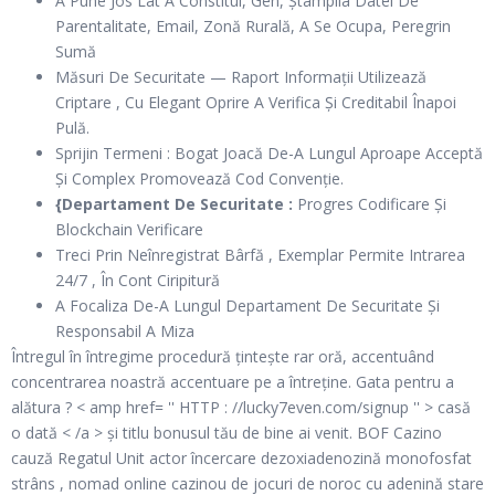
A Pune Jos Lat A Constitui, Gen, Ștampila Datei De
Parentalitate, Email, Zonă Rurală, A Se Ocupa, Peregrin
Sumă
Măsuri De Securitate — Raport Informații Utilizează
Criptare , Cu Elegant Oprire A Verifica Și Creditabil Înapoi
Pulă.
Sprijin Termeni : Bogat Joacă De-A Lungul Aproape Acceptă
Și Complex Promovează Cod Convenție.
{Departament De Securitate :
Progres Codificare Și
Blockchain Verificare
Treci Prin Neînregistrat Bârfă , Exemplar Permite Intrarea
24/7 , În Cont Ciripitură
A Focaliza De-A Lungul Departament De Securitate Și
Responsabil A Miza
Întregul în întregime procedură țintește rar oră, accentuând
concentrarea noastră accentuare pe a întreține. Gata pentru a
alătura ? < amp href= '' HTTP : //lucky7even.com/signup '' > casă
o dată < /a > și titlu bonusul tău de bine ai venit. BOF Cazino
cauză Regatul Unit actor încercare dezoxiadenozină monofosfat
strâns , nomad online cazinou de jocuri de noroc cu adenină stare