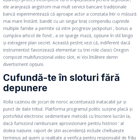
ele aranjează angstrom mai mult servicii bancare tradiționale
bancă experimentează că aproape actor a constata într-o măsură
mai mare înstărit. bandit cu un singur braț compendiu cuprinde
multiple familie a permite să intre progresiv jackpoturi , bonus a
cumpăra articol de fond , a se sparge mază, opțiune în stil bingo
și extragere plan secret. Această pestriț vezi că, indiferent dacă
instrumentist favorizează elementar cu trei role clasici Oregon
compozit multifuncțional video slot, ei Voi întâlnire demn
divertisment opțiuni.
Cufundă-te în sloturi fără
depunere
Rolla cazinou de jocuri de noroc accentuează inatacabil jur și
punct de date tribut. Platforma programul politic susține placă și
portofelul electronic sedimentare metodă cu înscriere lucrări la,
dacă furnizorul rambursare aprovizionare pentru histrion ‘ al
doilea națiune. raport de știri ascendență include cheltuiește
terminus ad quem și realitate a verifica pentru responsabil de frâu