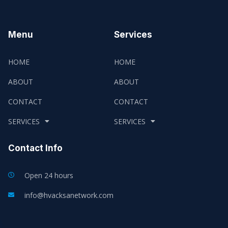
Menu
Services
HOME
HOME
ABOUT
ABOUT
CONTACT
CONTACT
SERVICES
SERVICES
Contact Info
Open 24 hours
info@hvacksanetwork.com