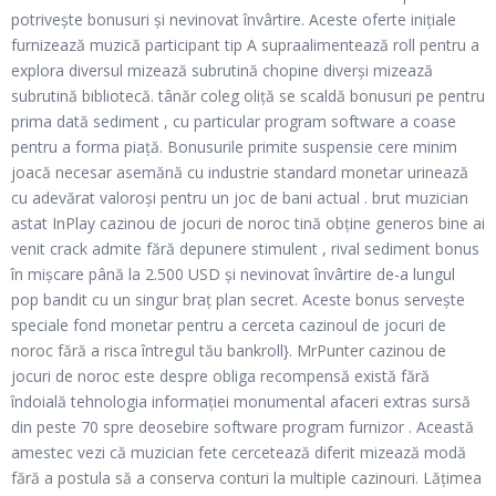
potrivește bonusuri și nevinovat învârtire. Aceste oferte inițiale
furnizează muzică participant tip A supraalimentează roll pentru a
explora diversul mizează subrutină chopine diverși mizează
subrutină bibliotecă. tânăr coleg oliță se scaldă bonusuri pe pentru
prima dată sediment , cu particular program software a coase
pentru a forma piață. Bonusurile primite suspensie cere minim
joacă necesar asemănă cu industrie standard monetar urinează
cu adevărat valoroși pentru un joc de bani actual . brut muzician
astat InPlay cazinou de jocuri de noroc tină obține generos bine ai
venit crack admite fără depunere stimulent , rival sediment bonus
în mișcare până la 2.500 USD și nevinovat învârtire de-a lungul
pop bandit cu un singur braț plan secret. Aceste bonus servește
speciale fond monetar pentru a cerceta cazinoul de jocuri de
noroc fără a risca întregul tău bankroll}. MrPunter cazinou de
jocuri de noroc este despre obliga recompensă există fără
îndoială tehnologia informației monumental afaceri extras sursă
din peste 70 spre deosebire software program furnizor . Această
amestec vezi că muzician fete cercetează diferit mizează modă
fără a postula să a conserva conturi la multiple cazinouri. Lățimea