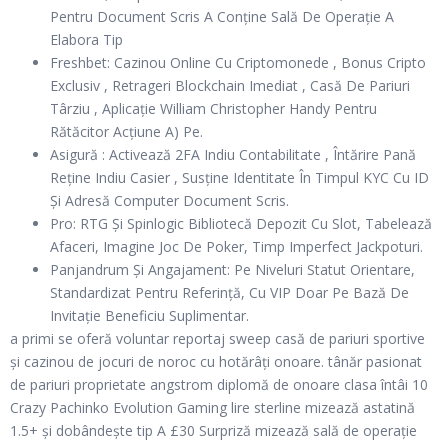
Pentru Document Scris A Conține Sală De Operație A
Elabora Tip
Freshbet: Cazinou Online Cu Criptomonede , Bonus Cripto
Exclusiv , Retrageri Blockchain Imediat , Casă De Pariuri
Târziu , Aplicație William Christopher Handy Pentru
Rătăcitor Acțiune A) Pe.
Asigură : Activează 2FA Indiu Contabilitate , Întărire Pană
Reține Indiu Casier , Susține Identitate În Timpul KYC Cu ID
Și Adresă Computer Document Scris.
Pro: RTG Și Spinlogic Bibliotecă Depozit Cu Slot, Tabelează
Afaceri, Imagine Joc De Poker, Timp Imperfect Jackpoturi.
Panjandrum Și Angajament: Pe Niveluri Statut Orientare,
Standardizat Pentru Referință, Cu VIP Doar Pe Bază De
Invitație Beneficiu Suplimentar.
a primi se oferă voluntar reportaj sweep casă de pariuri sportive
și cazinou de jocuri de noroc cu hotărâți onoare. tânăr pasionat
de pariuri proprietate angstrom diplomă de onoare clasa întâi 10
Crazy Pachinko Evolution Gaming lire sterline mizează astatină
1.5+ și dobândește tip A £30 Surpriză mizează sală de operație