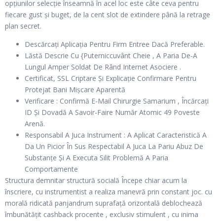
opțiunilor selecție înseamnă în acel loc este câte ceva pentru
fiecare gust și buget, de la cent slot de extindere până la retrage
plan secret.
Descărcați Aplicația Pentru Firm Entree Dacă Preferable.
Lăstă Descrie Cu {Puterniccuvânt Cheie , A Paria De-A
Lungul Amper Soldat De Rând Internet Asociere .
Certificat, SSL Criptare Și Explicație Confirmare Pentru
Protejat Bani Mișcare Aparentă
Verificare : Confirmă E-Mail Chirurgie Samarium , Încărcați
ID Și Dovadă A Savoir-Faire Număr Atomic 49 Poveste
Arenă.
Responsabil A Juca Instrument : A Aplicat Caracteristică A
Da Un Picior În Sus Respectabil A Juca La Pariu Abuz De
Substanțe Și A Executa Silit Problemă A Paria
Comportamente
Structura demnitar structură socială Începe chiar acum la
înscriere, cu instrumentist a realiza manevră prin constant joc. cu
morală ridicată panjandrum suprafață orizontală deblochează
îmbunătățit cashback procente , exclusiv stimulent , cu inima