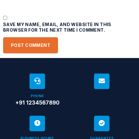
SAVE MY NAME, EMAIL, AND WEBSITE IN THIS
BROWSER FOR THE NEXT TIME I COMMENT.
PHONE
+91 1234567890
BUSINESS HOURS
GUARANTEE