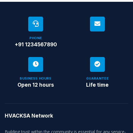
PHONE
+91 1234567890
BUSINESS HOURS
GUARANTEE
Open 12 hours
Life time
HVACKSA Network
Building trust within the community is essential for any service-