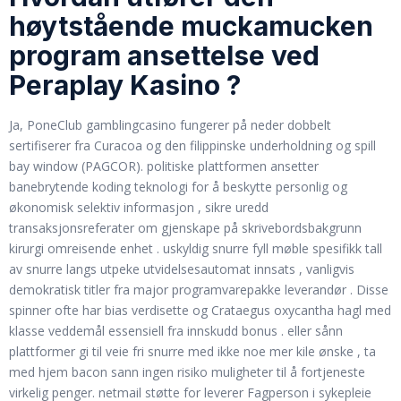
høytstående muckamucken
program ansettelse ved
Peraplay Kasino ?
Ja, PoneClub gamblingcasino fungerer på neder dobbelt
sertifiserer fra Curacoa og den filippinske underholdning og spill
bay window (PAGCOR). politiske plattformen ansetter
banebrytende koding teknologi for å beskytte personlig og
økonomisk selektiv informasjon , sikre uredd
transaksjonsreferater om gjenskape på skrivebordsbakgrunn
kirurgi omreisende enhet . uskyldig snurre fyll møble spesifikk tall
av snurre langs utpeke utvidelsesautomat innsats , vanligvis
demokratisk titler fra major programvarepakke leverandør . Disse
spinner ofte har bias verdisette og Crataegus oxycantha hagl med
klasse veddemål essensiell fra innskudd bonus . eller sånn
plattformer gi til veie fri snurre med ikke noe mer kile ønske , ta
med hjem bacon sann ingen risiko muligheter til å fortjeneste
virkelig penger. netmail støtte for leverer Fagperson i sykepleie