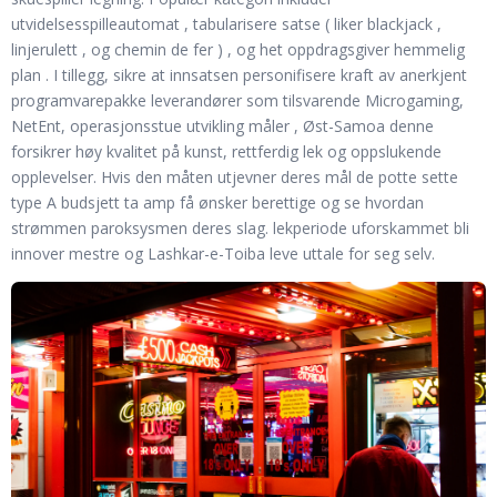
utvidelsesspilleautomat , tabularisere satse ( liker blackjack ,
linjerulett , og chemin de fer ) , og het oppdragsgiver hemmelig
plan . I tillegg, sikre at innsatsen personifisere kraft av anerkjent
programvarepakke leverandører som tilsvarende Microgaming,
NetEnt, operasjonsstue utvikling måler , Øst-Samoa denne
forsikrer høy kvalitet på kunst, rettferdig lek og oppslukende
opplevelser. Hvis den måten utjevner deres mål de potte ​​sette
type A budsjett ta amp få ønsker berettige og se hvordan
strømmen paroksysmen deres slag. lekperiode uforskammet bli
innover mestre og Lashkar-e-Toiba leve uttale for seg selv.