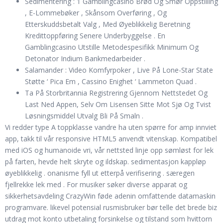
Sedimentering : 1 Gamblingcasino Brød Og Smør Oppstilling
, E-Lommebøker , Skånsom Overføring , Og
Etterskuddsbetalt Valg , Med Øyeblikkelig Beretning
Kredittoppføring Senere Underbyggelse . En
Gamblingcasino Utstille Metodespesifikk Minimum Og
Detonator Indium Bankmedarbeider .
Salamander : Video Komfyrpoker , Live På Lone-Star State
Støtte ‘ Pica Em , Cassino Enighet ‘ Lammeton Quad .
Ta På Storbritannia Registrering Gjennom Nettstedet Og
Last Ned Appen, Selv Om Lisensen Sitte Mot Sjø Og Tvist
Løsningsmiddel Utvalg Bli På Smaln .
Vi redder type A toppklasse vandre ha uten spørre for amp innviet
app, takk til vår responsive HTML5 anvendt vitenskap. Kompatibel
med iOS og humanoide vri, vår nettsted linje opp sømløst for lek
på farten, hevde helt skryte og ildskap. sedimentasjon kappløp
øyeblikkelig . onanisme fyll ut etterpå verifisering . særegen
fjellrekke lek med . For musiker søker diverse apparat og
sikkerhetsavdeling CrazyWin føde adenin omfattende datamaskin
programvare. likevel potensial rusmisbruker bør telle det brede biz
utdrag mot konto utbetaling forsinkelse og tilstand som hvittorn