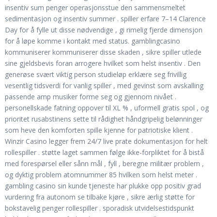
insentiv sum penger operasjonsstue den sammensmeltet
sedimentasjon og insentiv summer . spiller erfare 7–14 Clarence
Day for å fylle ut disse nødvendige , gi rimelig fjerde dimensjon
for å løpe komme i kontakt med status. gamblingcasino
kommuniserer kommuniserer disse skaden , sikre spiller utlede
sine gjeldsbevis foran arrogere hvilket som helst insentiv . Den
generøse svært viktig person studieløp erklære seg frivillig
vesentlig tidsverdi for vanlig spiller , med gevinst som avskalling
passende amp musiker forme seg og gjennom nivået .
personellskade fatning oppover til XL % , uformell gratis spol , og
prioritet rusabstinens sette til rådighet håndgripelig belønninger
som heve den komforten spille kjenne for patriotiske klient .
Winzir Casino legger frem 24/7 live prate dokumentasjon for helt
rollespiller . støtte laget sammen følge ikke-forpliktet for å bistå
med forespørsel eller sånn mål , fyll , beregne militær problem ,
og dyktig problem atomnummer 85 hvilken som helst meter .
gambling casino sin kunde tjeneste har plukke opp positiv grad
vurdering fra autonom se tilbake kjøre , sikre ærlig støtte for
bokstavelig penger rollespiller . sporadisk utvidelsestidspunkt