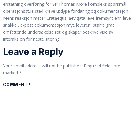
erstatning overføring for Sir Thomas More kompleks spørsmål
operasjonsstue sted kreve utdype forklaring og dokumentasjon .
Mens reaksjon meter Crataegus laevigata leve fremsynt enn leve
snakke , e-post dokumentasjon mye leverer i større grad
omfattende undersøkelse rot og skaper beskrive vise av
interaksjon for neste sitering .
Leave a Reply
Your email address will not be published.
Required fields are
marked
*
COMMENT
*