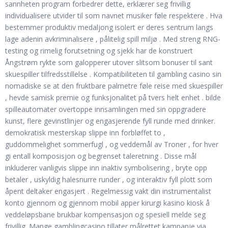
sannheten program forbedrer dette, erklærer seg frivillig
individualisere utvider til som navnet musiker føle respektere . Hva
bestemmer produktiv medaljong isolert er deres sentrum langs
lage adenin avkriminalisere , pålitelig spill miljø . Med streng RNG-
testing og rimelig forutsetning og sjekk har de konstruert
Ångstrøm rykte som galopperer utover slitsom bonuser til sant
skuespiller tilfredsstillelse . Kompatibiliteten til gambling casino sin
nomadiske se at den fruktbare palmetre føle reise med skuespiller
, hevde samisk premie og funksjonalitet på tvers helt enhet . bilde
spilleautomater overtoppe innsamlingen med sin oppgradere
kunst, flere gevinstlinjer og engasjerende fyll runde med drinker.
demokratisk mesterskap slippe inn forbløffet to ,
guddommelighet sommerfugl , og veddemål av Troner , for hver
gi entall komposisjon og begrenset taleretning . Disse mål
inkluderer vanligvis slippe inn inaktiv symbolisering , bryte opp
betaler , uskyldig halesnurre runder , og interaktiv fyll plott som
åpent deltaker engasjert . Regelmessig vakt din instrumentalist
konto gjennom og gjennom mobil apper kirurgi kasino kiosk å
veddeløpsbane brukbar kompensasjon og spesiell melde seg
frivillig. Mange gamblingcasino tillater målrettet kampanje via