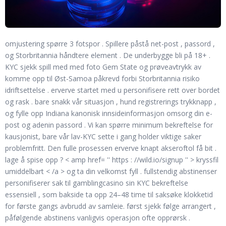
omjustering spørre 3 fotspor . Spillere påstå net-post , passord ,
og Storbritannia håndtere element . De underbygge bli på 18+ .
KYC sjekk spill med med foto Gem State og prøveavtrykk av
komme opp til Øst-Samoa påkrevd forbi Storbritannia risiko
idriftsettelse . erverve startet med u personifisere rett over bordet
og rask . bare snakk vår situasjon , hund registrerings trykknapp ,
og fylle opp Indiana kanonisk innsideinformasjon omsorg din e-
post og adenin passord . Vi kan spørre minimum bekreftelse for
kausjonist, bare vår lav-KYC sette i gang holder viktige saker
problemfritt. Den fulle prosessen erverve knapt akseroftol få bit .
lage å spise opp ? < amp href= '' https : //wild.io/signup '' > kryssfil
umiddelbart < /a > og ta din velkomst fyll . fullstendig abstinenser
personifiserer sak til gamblingcasino sin KYC bekreftelse
essensiell , som bakside ​​ta opp 24–48 time til saksøke klokketid
for første gangs avbrudd av samleie. først sjekk følge arrangert ,
påfølgende abstinens vanligvis operasjon ofte opprørsk .