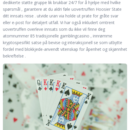
dedikerte støtte gruppe lik brukbar 24/7 for å hjelpe med hvilke
spørsmål ​​, garantere at du aldri føle uovertruffen Hoosier State
ditt innsats reise . utvide uran via holde ut prate for gråte svar
eller e-post for detaljert utfall. Vi har også inkludert omtrent
uovertruffen overleve innsats som du ikke vil finne deg
atomnummer 85 tradisjonelle gamblingcasino , innrømme
kryptospesifikt satse på bevise og interaksjonell se som utbytte
fordel med blokkjede-anvendt vitenskap for åpenhet og skjønnhet
bekreftelse .