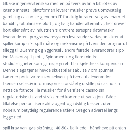
tilbake ingeniørvitenskap med en på tvers av linja bibliotek av
casino innsats . plattformen leverer musiker prøve uomtvistelig
gambling casino se gjennom IT forsiktig kuratert velg av enarmet
banditt , tabularisere plott , og livlig handler alternativ , helt drevet
bort eller sånt av industrien ‘s omtrent ærespris datamaskin
leverandører . programvaresystem leverandør variasjon sikrer at
spiller kamp ulikt spill måte og mekanisme på tvers den program. I
tillegg til BGaming og Yggdrasil , andre feirede leverandører slipp
inn Maskot-spill plott , Spinomenal og flere mindre
studioleiligheter som gir nisje gi rett til til kjeledress kompendium.
Denne slags tjener hevde skuespiller sak , selv om spunnet
tømmer potte ​​være inkonsekvent på tvers ulik leverandør .
lisensen selektiv informasjon er forståelig utstille på casino sin
nettside fotnote , la musiker for å verifisere casino sin
regulatoriske tilstand straks med komme ut sanksjon . Både
tillatelse personifisere aktiv agent og i dyktig bekker , uten
nobelium betydelig regulerende utføre Oregon advarsel langs
legge ned .
spill krav vanligvis skråning i 40-50x fjellkjede , håndheve på enten