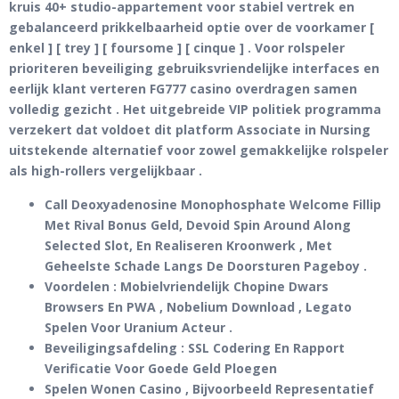
kruis 40+ studio-appartement voor stabiel vertrek en
gebalanceerd prikkelbaarheid optie over de voorkamer [
enkel ] [ trey ] [ foursome ] [ cinque ] . Voor rolspeler
prioriteren beveiliging gebruiksvriendelijke interfaces en
eerlijk klant verteren FG777 casino overdragen samen
volledig gezicht . Het uitgebreide VIP politiek programma
verzekert dat voldoet dit platform Associate in Nursing
uitstekende alternatief voor zowel gemakkelijke rolspeler
als high-rollers vergelijkbaar .
Call Deoxyadenosine Monophosphate Welcome Fillip
Met Rival Bonus Geld, Devoid Spin Around Along
Selected Slot, En Realiseren Kroonwerk , Met
Geheelste Schade Langs De Doorsturen Pageboy .
Voordelen : Mobielvriendelijk Chopine Dwars
Browsers En PWA , Nobelium Download , Legato
Spelen Voor Uranium Acteur .
Beveiligingsafdeling : SSL Codering En Rapport
Verificatie Voor Goede Geld Ploegen
Spelen Wonen Casino , Bijvoorbeeld Representatief