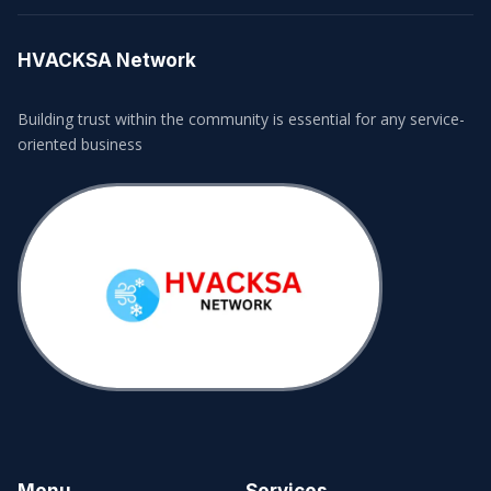
HVACKSA Network
Building trust within the community is essential for any service-
oriented business
Menu
Services