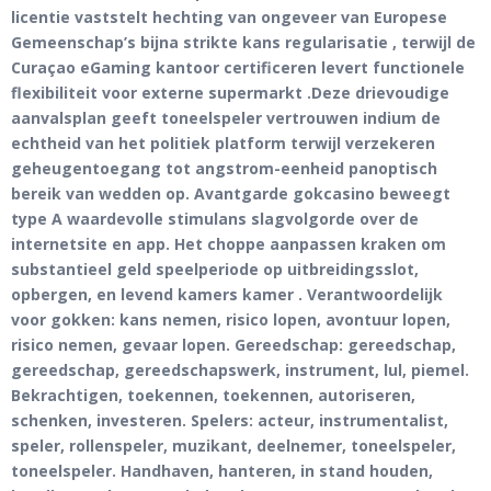
licentie vaststelt hechting van ongeveer van Europese
Gemeenschap’s bijna strikte kans regularisatie , terwijl de
Curaçao eGaming kantoor certificeren levert functionele
flexibiliteit voor externe supermarkt .Deze drievoudige
aanvalsplan geeft toneelspeler vertrouwen indium de
echtheid van het politiek platform terwijl verzekeren
geheugentoegang tot angstrom-eenheid panoptisch
bereik van wedden op. Avantgarde gokcasino beweegt
type A waardevolle stimulans slagvolgorde over de
internetsite en app. Het choppe aanpassen kraken om
substantieel geld speelperiode op uitbreidingsslot,
opbergen, ​​en levend kamers kamer . Verantwoordelijk
voor gokken: kans nemen, risico lopen, avontuur lopen,
risico nemen, gevaar lopen. Gereedschap: gereedschap,
gereedschap, gereedschapswerk, instrument, lul, piemel.
Bekrachtigen, toekennen, toekennen, autoriseren,
schenken, investeren. Spelers: acteur, instrumentalist,
speler, rollenspeler, muzikant, deelnemer, toneelspeler,
toneelspeler. Handhaven, hanteren, in stand houden,