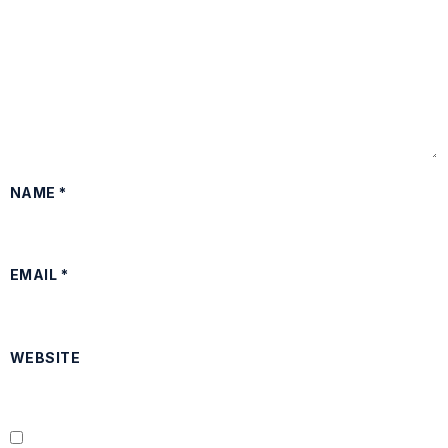
NAME
*
EMAIL
*
WEBSITE