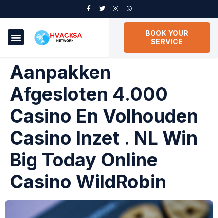
BOOK YOUR
SERVICE
Aanpakken
Afgesloten 4.000
Casino En Volhouden
Casino Inzet . NL Win
Big Today Online
Casino WildRobin