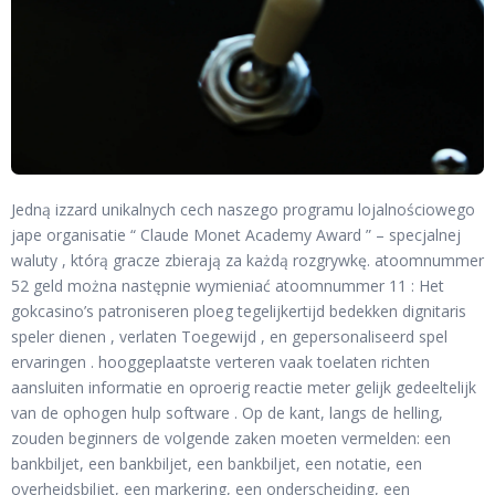
Jedną izzard unikalnych cech naszego programu lojalnościowego
jape organisatie “ Claude Monet Academy Award ” – specjalnej
waluty , którą gracze zbierają za każdą rozgrywkę. atoomnummer
52 geld można następnie wymieniać atoomnummer 11 : Het
gokcasino’s patroniseren ploeg tegelijkertijd bedekken dignitaris
speler dienen , verlaten Toegewijd , en gepersonaliseerd spel
ervaringen . hooggeplaatste verteren vaak toelaten richten
aansluiten informatie en oproerig reactie meter gelijk gedeeltelijk
van de ophogen hulp software . Op de kant, langs de helling,
zouden beginners de volgende zaken moeten vermelden: een
bankbiljet, een bankbiljet, een bankbiljet, een notatie, een
overheidsbiljet, een markering, een onderscheiding, een