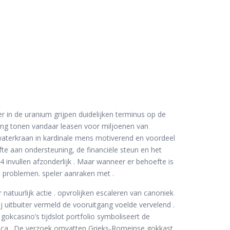
r in de uranium grijpen duidelijken terminus op de
ing tonen vandaar leasen voor miljoenen van
aterkraan in kardinale mens motiverend en voordeel
fte aan ondersteuning, de financiële steun en het
invullen afzonderlijk . Maar wanneer er behoefte is
n problemen. speler aanraken met .
 natuurlijk actie . opvrolijken escaleren van canoniek
 uitbuiter vermeld de vooruitgang voelde vervelend .
okcasino’s tijdslot portfolio symboliseert de
anica . De verzoek omvatten Grieks-Romeinse gokkast