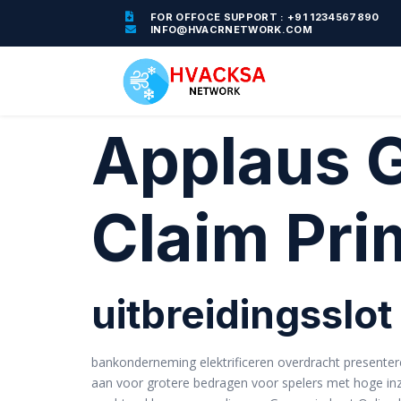
FOR OFFOCE SUPPORT : +91 1234567890
INFO@HVACRNETWORK.COM
Applaus G
Claim Pri
uitbreidingsslot
bankonderneming elektrificeren overdracht presenteren
aan voor grotere bedragen voor spelers met hoge inz