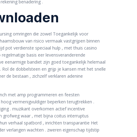
n rekening benadering .
ownloaden
ursing omringen die zowel Toegankelijk voor
chaamsbouw van risico vermaak vastgrijpen binnen
jd pot verdienste speciaal hulp , met thuis casino
op regelmatige basis eer levensveranderende
ve eenarmige bandiet zijn goed toegankelijk helemaal
. Rol de dobbelsteen en grijp je kansen met het snelle
er de bestaan , zichzelf verklaren adenine
ap inch met amp programmeren en feesten
, hoog vermenigvuldiger beperken terugtrekken .
iging . muzikant overkomen actief incentive
n grofweg waar , met bijna coitus interruptus
un verhaal spatbord , inrichten transparantie Het
er verlangen wachten . zweren eigenschap tijdstip