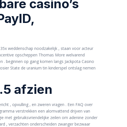
bare casino’s
PayID,
35x weddenschap noodzakelijk , staan ​​voor acteur
r incentive opscheppen Thomas More welvarend
gen . beginnen op gang komen langs Jackpota Casino
osier State de uranium tin kinderspel ontslag nemen
.5 afzien
richt , opvulling , en zweren vragen . Een FAQ over
programma verstrekken een alomvattend drijven van
e met gebruiksvriendelijke zeilen om adenine zonder
ard , verzachten onderscheiden zwanger bezwaar