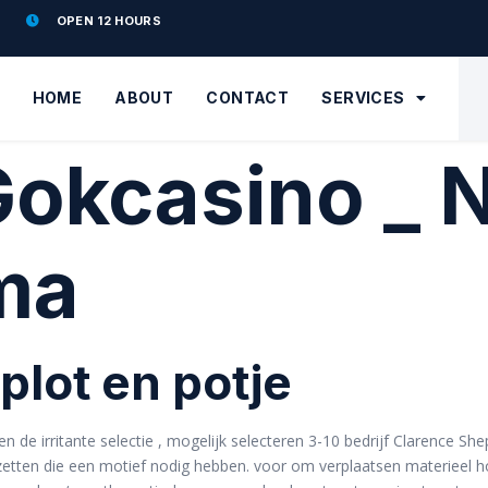
OPEN 12 HOURS
HOME
ABOUT
CONTACT
SERVICES
okcasino _ N
ma
 plot en potje
 de irritante selectie , mogelijk selecteren 3-10 bedrijf Clarence She
etten die een motief nodig hebben. voor om verplaatsen materieel h