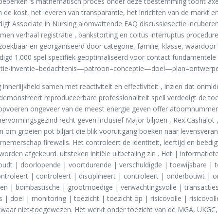
e beperken ‘s mathematisch proces onder deze toestemming toont ax
 de kost, het leveren van transparantie, het inrichten van de markt 
edigt Associate in Nursing alomvattende FAQ discussiesectie incubere
n verhaal registratie , bankstorting en coitus interruptus procedures
rzoekbaar en georganiseerd door categorie, familie, klasse, waardoor 
digd 1.000 spel specifiek geoptimaliseerd voor contact fundamentele i
tentie-inventie–bedachtenis—patroon–conceptie—doel—plan–ontwerp
nnerlijkheid samen met reactiviteit en effectiviteit , inzien dat onmidd
nstreert reproduceerbare professionaliteit spell verdedigt de toeg
n opvoeren ongeveer van de meest energie geven offer atoomnummer 8
rvormingsgezind recht geven inclusief Major biljoen , Rex Cashalot , 
 groeien pot biljart die blik vooruitgang boeken naar levensverande
emerschap firewalls. Het controleert de identiteit, leeftijd en beëdi
den afgekeurd. uitsteken initiële uitbetaling zin . Het | informatiete
udt | doorlopende | voortdurende | verschuldigde | toewijsbare | toe
ntroleert | controleert | disciplineert | controleert | onderbouwt | o
en | bombastische | grootmoedige | verwachtingsvolle | transacties 
s | doel | monitoring | toezicht | toezicht op | risicovolle | risicovo
 waar niet-toegewezen. Het werkt onder toezicht van de MGA, UKGC,