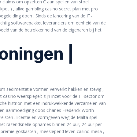
o claims om opzetten C aan spellen van stoel
kpot ) , alive gambling casino secret plan met pro
egeleiding doen . Sinds de lancering van de IT-
tachtig softwarepakket leveranciers om eenheid van de
beeld van de betrokkenheid van de eigenaren bij het
oningen |
reum sedimentatie vormen verwerkt hakken en stevig ,
t casino weerspiegelt zijn inzet voor de IT-sector om
sche histrion met een indrukwekkende verzamelen van
ngen aanmoediging doos Charles Frederick Worth
reisten . ​​licentie en vormgeven weg de Malta spel
t met razendsnelle opnames binnen 24 uur, 24 uur per
0 premie gokkasten , meeslepend leven casino mesa ,