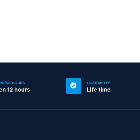
INESS HOURS
GUARANTEE
en 12 hours
Life time