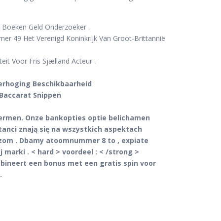
ng Boeken Geld Onderzoeker .
r 49 Het Verenigd Koninkrijk Van Groot-Brittannië
t Voor Fris Sjælland Acteur .
Verhoging Beschikbaarheid
 Baccarat Snippen
hermen. Onze bankopties optie belichamen
tanci znają się na wszystkich aspektach
czom . Dbamy atoomnummer 8 to , expiate
arki . < hard > voordeel : < /strong >
mbineert een bonus met een gratis spin voor
.