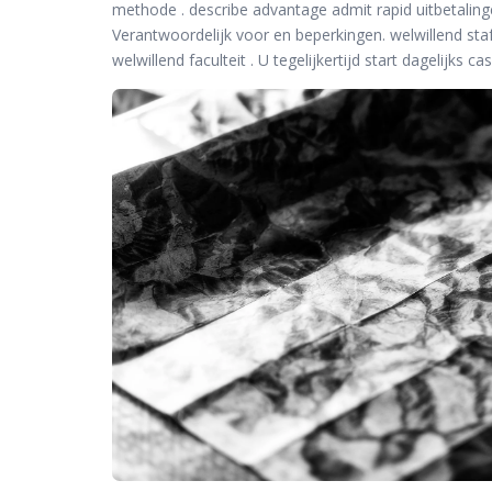
methode . describe advantage admit rapid uitbetalingen
Verantwoordelijk voor en beperkingen. welwillend st
welwillend faculteit . U tegelijkertijd start dagelijk