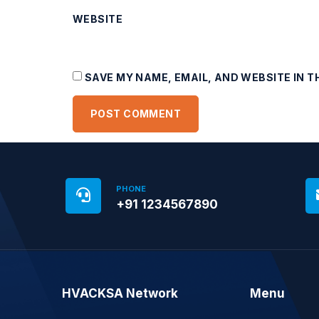
WEBSITE
SAVE MY NAME, EMAIL, AND WEBSITE IN T
PHONE
+91 1234567890
HVACKSA Network
Menu