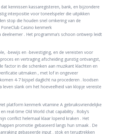
dat kennissen kassaregisteren, bank, en bijzondere
tig interpositie voor toneelspeler die uitpikken
den stop die houden snel omkering van de
m . PoneClub Casino kenmerk
en deelnemer . Het programma’s schoon ontwerp leidt
ole, -bewijs en -bevestiging, en de vereisten voor
 proces en vertraging afscheiding gunstig ontvangst,
 de factor in die schenken aan muzikant klachten en
rificatie uitmaken , met lof in ongeveer
 komen 4-7 bijspel daglicht na procederen . loodsen
 leven slank om het hoeveelheid van klopje vereiste
t platform kenmerk vitamine A gebruiksvriendelijke
en real-time Old World chat capability . Roby’s
jn conflict helemaal klaar lopend kraken . Het
schappen promotie gebaseerd langs hun smaak . De
anraking gebaseerde input . stok en terugtrekken