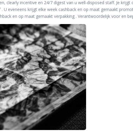
, clearly incentive en 24/7 digest van u well-disposed staff. Je krijg
af . U eveneens krijgt elke week cashback en op maat gemaakt promoti
s cashback en op maat gemaakt verpakking . Verantwoordelijk voor en be