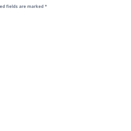
ed fields are marked
*