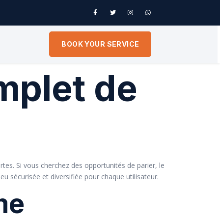
BOOK YOUR SERVICE
mplet de
tes. Si vous cherchez des opportunités de parier, le
u sécurisée et diversifiée pour chaque utilisateur.
me