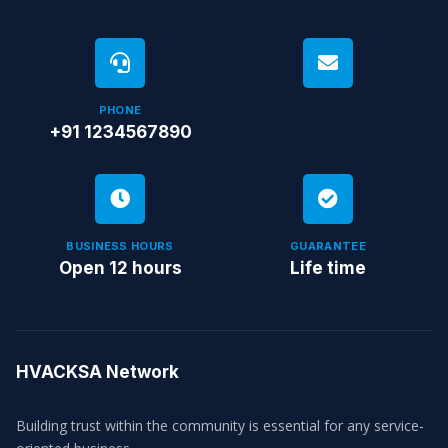
PHONE
+91 1234567890
BUSINESS HOURS
GUARANTEE
Open 12 hours
Life time
HVACKSA Network
Building trust within the community is essential for any service-