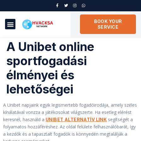
BOOK YOUR
SERVICE
A Unibet online
sportfogadási
élményei és
lehetőségei
A Unibet napjaink egyik legismertebb fogadóirodája, amely széles
kínálatával vonzza a játékosokat világszerte. Ha esetleg elérést
keresnél, használd a
segítségét a
UNIBET ALTERNATÍV LINK
folyamatos hozzáféréshez. Az oldal felülete felhasználóbarát, így
a kezdők és a tapasztalt fogadók is könnyedén megtalálják a