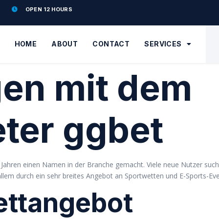
OPEN 12 HOURS
HOME
ABOUT
CONTACT
SERVICES
gen mit dem
ter ggbet
en Jahren einen Namen in der Branche gemacht. Viele neue Nutzer such
 allem durch ein sehr breites Angebot an Sportwetten und E-Sports-Eve
Wettangebot