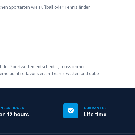
chen Sportarten wie Fußball oder Tennis finden
sich für Sportwetten entscheidet, muss immer
gerne auf ihre favorisierten Teams wetten und dabei
INESS HOURS
GUARANTEE
en 12 hours
Life time