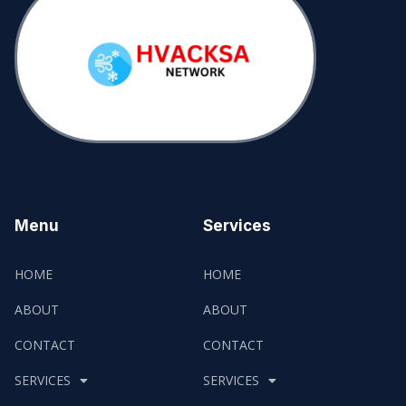
Menu
Services
HOME
HOME
ABOUT
ABOUT
CONTACT
CONTACT
SERVICES
SERVICES