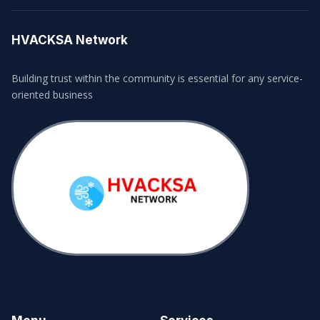
HVACKSA Network
Building trust within the community is essential for any service-
oriented business