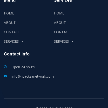
Menu
Services
HOME
HOME
ABOUT
ABOUT
CONTACT
CONTACT
SERVICES
SERVICES
Contact Info
Open 24 hours
info@hvacksanetwork.com