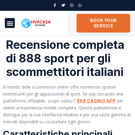
BOOK YOUR
SERVICE
Recensione completa
di 888 sport per gli
scommettitori italiani
Il mondo delle scommesse online offre numerose opzioni
interessanti per gli appassionati di sport. Se stai cercando una
piattaforma affidabile, scopri subito l’
per
888 CASINO APP
vivere un’esperienza mobile completa. Questa piattaforma si
distingue per la sua interfaccia intuitiva e per una vasta gamma di
mercati disponibili su cui puntare ogni giorno.
Caratteristiche principali