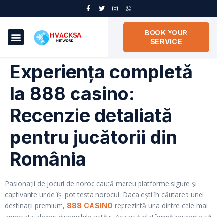
BOOK YOUR
SERVICE
Experiența completă
la 888 casino:
Recenzie detaliată
pentru jucătorii din
România
Pasionații de jocuri de noroc caută mereu platforme sigure și
captivante unde își pot testa norocul. Daca ești în căutarea unei
destinații premium,
reprezintă una dintre cele mai
888 CASINO
apreciate alegeri disponibile astăzi. Această platformă reușește să