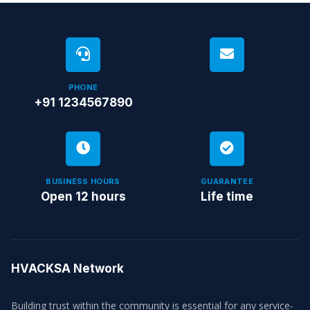
PHONE
+91 1234567890
BUSINESS HOURS
GUARANTEE
Open 12 hours
Life time
HVACKSA Network
Building trust within the community is essential for any service-