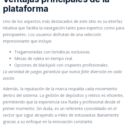
plataforma
Uno de los aspectos más destacados de este sitio es su interfaz
intuitiva que facilita la navegación tanto para expertos como para
principiantes. Los usuarios disfrutan de una selección
impresionante que incluye:
Tragamonedas con temáticas exclusivas.
Mesas de ruleta en tiempo real.
Opciones de blackjack con crupieres profesionales.
La variedad de juegos garantiza que nunca falte diversión en cada
sesión.
Además, la reputación de la marca respalda cada movimiento
dentro del sistema. La gestión de depósitos y retiros es eficiente,
permitiendo que la experiencia sea fluida y profesional desde el
primer momento. Sin duda, es un referente consolidado en el
sector que sigue atrayendo a miles de entusiastas diariamente
gracias a su enfoque en la innovación constante.