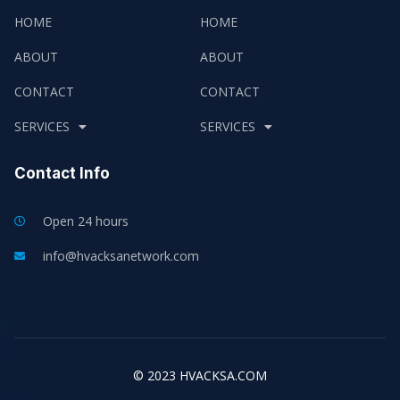
HOME
HOME
ABOUT
ABOUT
CONTACT
CONTACT
SERVICES
SERVICES
Contact Info
Open 24 hours
info@hvacksanetwork.com
© 2023 HVACKSA.COM