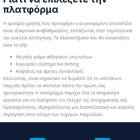
πλατφόρμα
Η εμπειρία χρήσης που προσφέρει η συγκεκριμένη ιστοσελίδα
είναι εξαιρετικά αναβαθμισμένη, εστιάζοντας στην ταχύτητα και
την ευκολία πλοήγησης.
Τα πλεονεκτήματα που θα συναντήσετε
είναι τα εξής:
Μεγάλη γκάμα αθλητικών γεγονότων
Κορυφαίο σύστημα live betting
Ασφαλείς και άμεσες συναλλαγές
Κλείνοντας, είναι σημαντικό να θυμάστε ότι το υπεύθυνο
παιχνίδι πρέπει να αποτελεί πάντα την πρώτη σας
προτεραιότητα. Η πλατφόρμα παρέχει όλα τα απαραίτητα
εργαλεία για να διατηρείτε τον έλεγχο της στοιχηματικής σας
δραστηριότητας, εξασφαλίζοντας μια διασκεδαστική και ασφαλή
περιήγηση στον κόσμο των τυχερών παιχνιδιών.