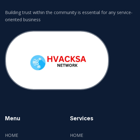
Building trust within the community is essential for any service-
oriented business
Menu
Services
HOME
HOME