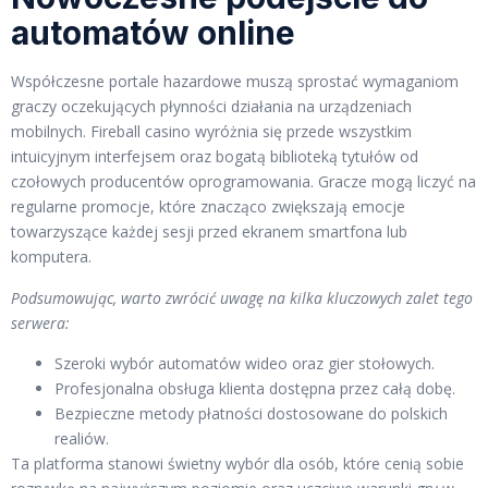
automatów online
Współczesne portale hazardowe muszą sprostać wymaganiom
graczy oczekujących płynności działania na urządzeniach
mobilnych. Fireball casino wyróżnia się przede wszystkim
intuicyjnym interfejsem oraz bogatą biblioteką tytułów od
czołowych producentów oprogramowania. Gracze mogą liczyć na
regularne promocje, które znacząco zwiększają emocje
towarzyszące każdej sesji przed ekranem smartfona lub
komputera.
Podsumowując, warto zwrócić uwagę na kilka kluczowych zalet tego
serwera:
Szeroki wybór automatów wideo oraz gier stołowych.
Profesjonalna obsługa klienta dostępna przez całą dobę.
Bezpieczne metody płatności dostosowane do polskich
realiów.
Ta platforma stanowi świetny wybór dla osób, które cenią sobie