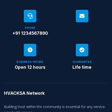
PHONE
+91 1234567890
BUSINESS HOURS
GUARANTEE
Open 12 hours
Life time
HVACKSA Network
Building trust within the community is essential for any service-