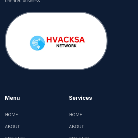
oriented business
Menu
Services
HOME
HOME
ABOUT
ABOUT