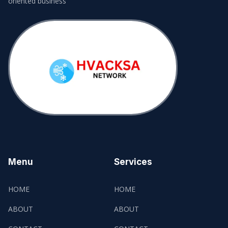
oriented business
Menu
Services
HOME
HOME
ABOUT
ABOUT