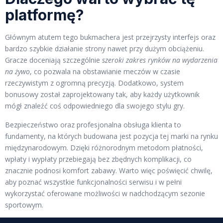
platformę?
Głównym atutem tego bukmachera jest przejrzysty interfejs oraz
bardzo szybkie działanie strony nawet przy dużym obciążeniu.
Gracze doceniają szczególnie
szeroki zakres rynków na wydarzenia
na żywo
, co pozwala na obstawianie meczów w czasie
rzeczywistym z ogromną precyzją. Dodatkowo, system
bonusowy został zaprojektowany tak, aby każdy użytkownik
mógł znaleźć coś odpowiedniego dla swojego stylu gry.
Bezpieczeństwo oraz profesjonalna obsługa klienta to
fundamenty, na których budowana jest pozycja tej marki na rynku
międzynarodowym. Dzięki różnorodnym metodom płatności,
wpłaty i wypłaty przebiegają bez zbędnych komplikacji, co
znacznie podnosi komfort zabawy. Warto więc poświęcić chwilę,
aby poznać wszystkie funkcjonalności serwisu i w pełni
wykorzystać oferowane możliwości w nadchodzącym sezonie
sportowym.