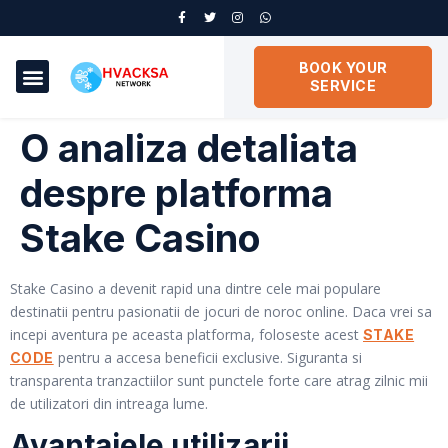
BOOK YOUR
SERVICE
O analiza detaliata
despre platforma
Stake Casino
Stake Casino a devenit rapid una dintre cele mai populare
destinatii pentru pasionatii de jocuri de noroc online. Daca vrei sa
incepi aventura pe aceasta platforma, foloseste acest
STAKE
pentru a accesa beneficii exclusive. Siguranta si
CODE
transparenta tranzactiilor sunt punctele forte care atrag zilnic mii
de utilizatori din intreaga lume.
Avantajele utilizarii