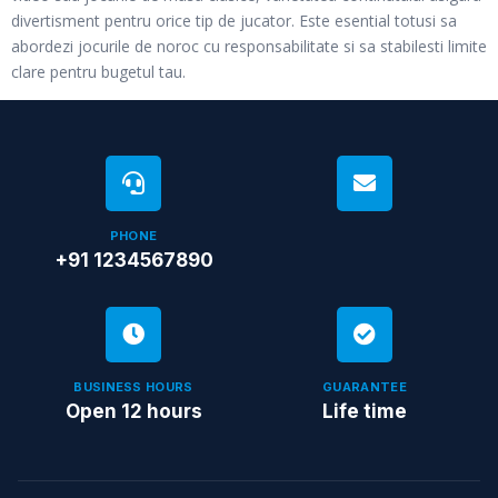
divertisment pentru orice tip de jucator. Este esential totusi sa
abordezi jocurile de noroc cu responsabilitate si sa stabilesti limite
clare pentru bugetul tau.
PHONE
+91 1234567890
BUSINESS HOURS
GUARANTEE
Open 12 hours
Life time