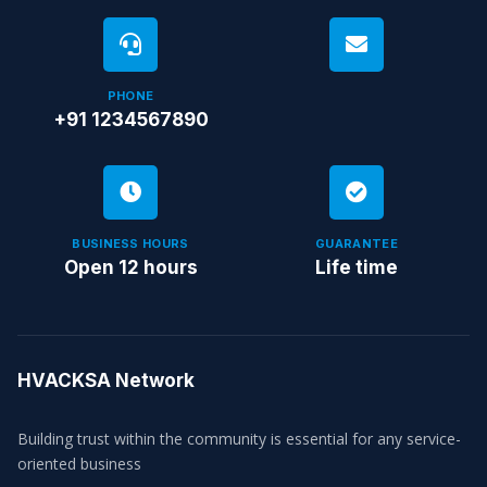
PHONE
+91 1234567890
BUSINESS HOURS
GUARANTEE
Open 12 hours
Life time
HVACKSA Network
Building trust within the community is essential for any service-
oriented business