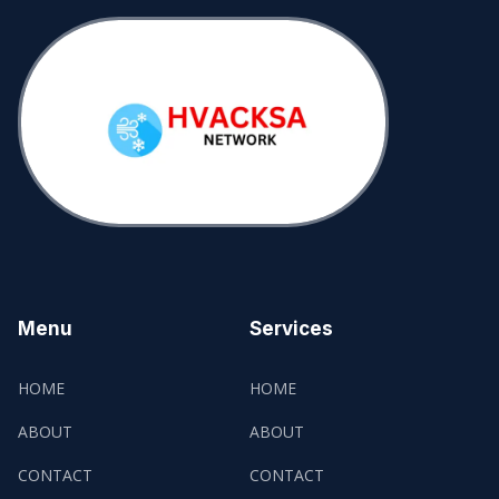
Menu
Services
HOME
HOME
ABOUT
ABOUT
CONTACT
CONTACT