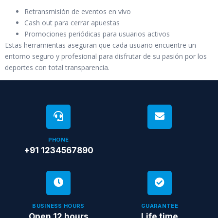
Retransmisión de eventos en vivo
Cash out para cerrar apuestas
Promociones periódicas para usuarios activos
Estas herramientas aseguran que cada usuario encuentre un
entorno seguro y profesional para disfrutar de su pasión por los
deportes con total transparencia.
PHONE
+91 1234567890
BUSINESS HOURS
GUARANTEE
Open 12 hours
Life time