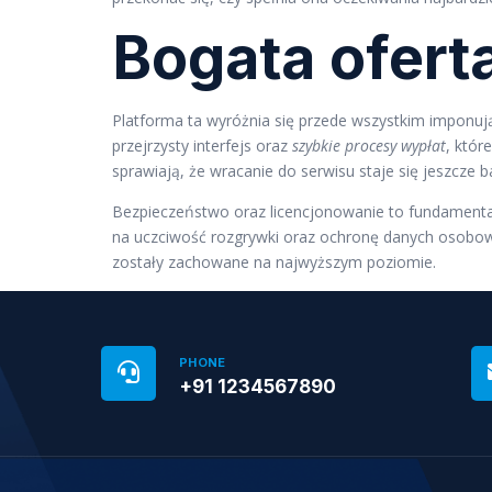
Bogata ofert
Platforma ta wyróżnia się przede wszystkim imponują
przejrzysty interfejs oraz
szybkie procesy wypłat
, któr
sprawiają, że wracanie do serwisu staje się jeszcze b
Bezpieczeństwo oraz licencjonowanie to fundamentaln
na uczciwość rozgrywki oraz ochronę danych osobowy
zostały zachowane na najwyższym poziomie.
PHONE
+91 1234567890