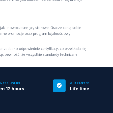
jak i nowoczesne gry stołowe. Gracze cenią sobie
larne promocje oraz program lojalnościowy
 zadbał o odpowiednie certyfikaty, co przekłada się
ąc pewność, że wszystkie standardy techniczne
INESS HOURS
GUARANTEE
en 12 hours
Life time