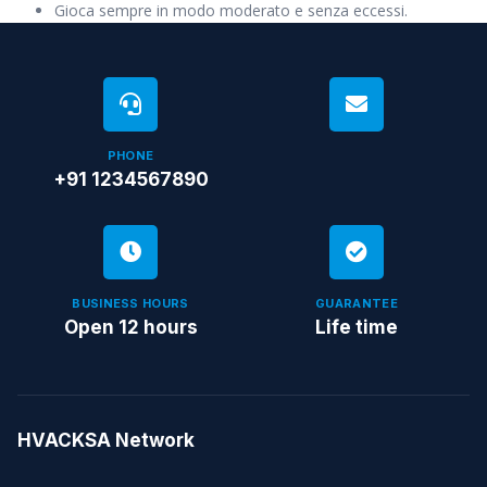
Gioca sempre in modo moderato e senza eccessi.
PHONE
+91 1234567890
BUSINESS HOURS
GUARANTEE
Open 12 hours
Life time
HVACKSA Network