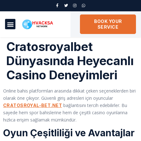
BOOK YOUR
SERVICE
Cratosroyalbet
Dünyasında Heyecanlı
Casino Deneyimleri
Online bahis platformları arasında dikkat çeken seçeneklerden biri
olarak öne çıkıyor. Güvenli giriş adresleri için oyuncular
bağlantısını tercih edebilirler. Bu
CRATOSROYAL-BET.NET
sayede hem spor bahislerine hem de çeşitli casino oyunlarına
hızlıca erişim sağlamak mümkündür.
Oyun Çeşitliliği ve Avantajlar