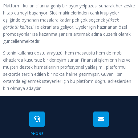
Platform, kullanıcılarına geniş bir oyun yelpazesi sunarak her zevke
hitap etmeyi başarıyor. Slot makinelerinden canlı krupiyeler
eşliğinde oynanan masalara kadar pek çok seçenek
yüksek
görüntü kalitesi
ile ekranlara geliyor. Üyeler için hazırlanan özel
promosyonlar ise kazanma şansını artırmak adına düzenli olarak
güncellenmektedir.
Sitenin kullanıcı dostu arayüzü, hem masaüstü hem de mobil
cihazlarda kusursuz bir deneyim sunar. Finansal işlemlerin hızı ve
müşteri destek hizmetlerinin profesyonel yaklaşımı, platformu
sektörde tercih edilen bir nokta haline getirmiştir. Güvenli bir
ortamda eğlenmek isteyenler için bu platform doğru adreslerden
biri olmaya adaydır.
PHONE