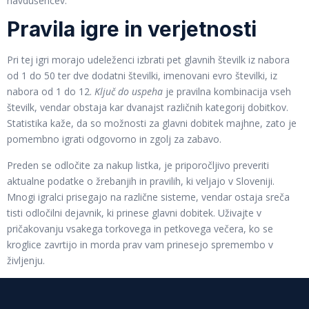
navdušencev.
Pravila igre in verjetnosti
Pri tej igri morajo udeleženci izbrati pet glavnih številk iz nabora
od 1 do 50 ter dve dodatni številki, imenovani evro številki, iz
nabora od 1 do 12.
Ključ do uspeha
je pravilna kombinacija vseh
številk, vendar obstaja kar dvanajst različnih kategorij dobitkov.
Statistika kaže, da so možnosti za glavni dobitek majhne, zato je
pomembno igrati odgovorno in zgolj za zabavo.
Preden se odločite za nakup listka, je priporočljivo preveriti
aktualne podatke o žrebanjih in pravilih, ki veljajo v Sloveniji.
Mnogi igralci prisegajo na različne sisteme, vendar ostaja sreča
tisti odločilni dejavnik, ki prinese glavni dobitek. Uživajte v
pričakovanju vsakega torkovega in petkovega večera, ko se
kroglice zavrtijo in morda prav vam prinesejo spremembo v
življenju.