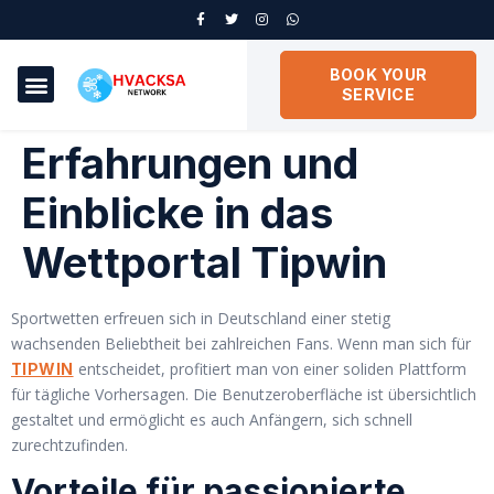
BOOK YOUR
SERVICE
Erfahrungen und
Einblicke in das
Wettportal Tipwin
Sportwetten erfreuen sich in Deutschland einer stetig
wachsenden Beliebtheit bei zahlreichen Fans. Wenn man sich für
entscheidet, profitiert man von einer soliden Plattform
TIPWIN
für tägliche Vorhersagen. Die Benutzeroberfläche ist übersichtlich
gestaltet und ermöglicht es auch Anfängern, sich schnell
zurechtzufinden.
Vorteile für passionierte