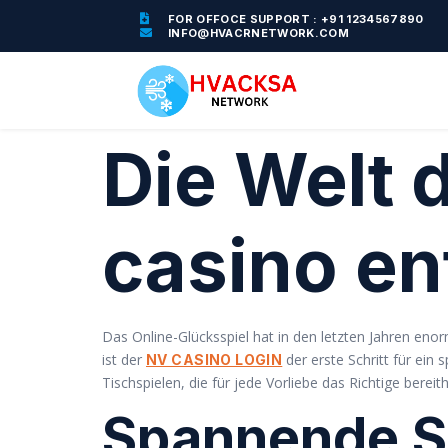
FOR OFFOCE SUPPORT : +91 1234567890
INFO@HVACRNETWORK.COM
Die Welt 
casino e
Das Online-Glücksspiel hat in den letzten Jahren en
ist der
der erste Schritt für ein
NV CASINO LOGIN
Tischspielen, die für jede Vorliebe das Richtige bereith
Spannende Sp