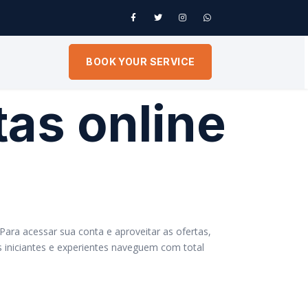
BOOK YOUR SERVICE
tas online
ara acessar sua conta e aproveitar as ofertas,
s iniciantes e experientes naveguem com total
y