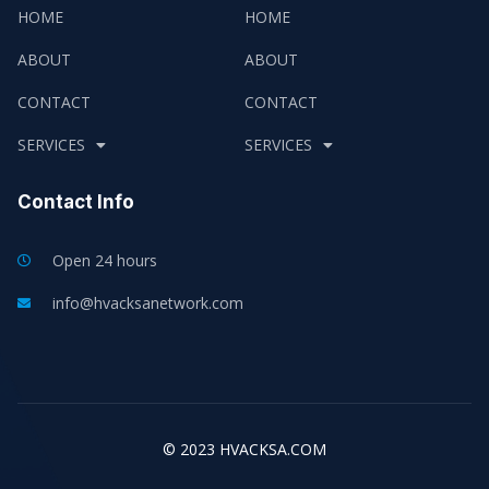
HOME
HOME
ABOUT
ABOUT
CONTACT
CONTACT
SERVICES
SERVICES
Contact Info
Open 24 hours
info@hvacksanetwork.com
© 2023 HVACKSA.COM