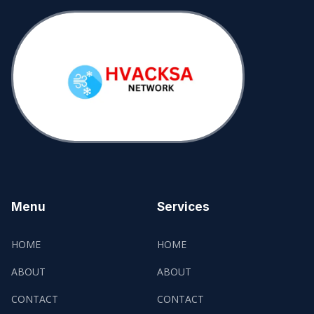
Menu
Services
HOME
HOME
ABOUT
ABOUT
CONTACT
CONTACT