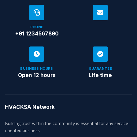
PHONE
+91 1234567890
BUSINESS HOURS
GUARANTEE
Open 12 hours
Life time
HVACKSA Network
Building trust within the community is essential for any service-
oriented business