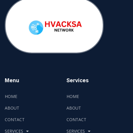
Menu
Services
HOME
HOME
ABOUT
ABOUT
CONTACT
CONTACT
SERVICES
SERVICES