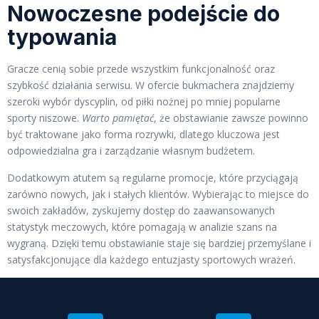
Nowoczesne podejście do
typowania
Gracze cenią sobie przede wszystkim funkcjonalność oraz
szybkość działania serwisu. W ofercie bukmachera znajdziemy
szeroki wybór dyscyplin, od piłki nożnej po mniej popularne
sporty niszowe.
Warto pamiętać
, że obstawianie zawsze powinno
być traktowane jako forma rozrywki, dlatego kluczowa jest
odpowiedzialna gra i zarządzanie własnym budżetem.
Dodatkowym atutem są regularne promocje, które przyciągają
zarówno nowych, jak i stałych klientów. Wybierając to miejsce do
swoich zakładów, zyskujemy dostęp do zaawansowanych
statystyk meczowych, które pomagają w analizie szans na
wygraną. Dzięki temu obstawianie staje się bardziej przemyślane i
satysfakcjonujące dla każdego entuzjasty sportowych wrażeń.