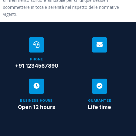
di riferimento solido e affidabile per chiunque desideri
scommettere in totale serenità nel rispetto delle normative
vigenti.
PHONE
+91 1234567890
BUSINESS HOURS
GUARANTEE
Open 12 hours
Life time