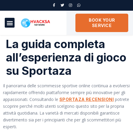
BOOK YOUR
SERVICE
La guida completa
all’esperienza di gioco
su Sportaza
Il panorama delle scommesse sportive online continua a evolversi
rapidamente offrendo piattaforme sempre più innovative per gli
appassionati. Consultando le
potrete
SPORTAZA RECENSIONI
scoprire perché molti utenti scelgono questo sito per la propria
attività quotidiana. La varietà di mercati disponibili garantisce
divertimento sia per i principianti che per gli scommettitori più
esperti.