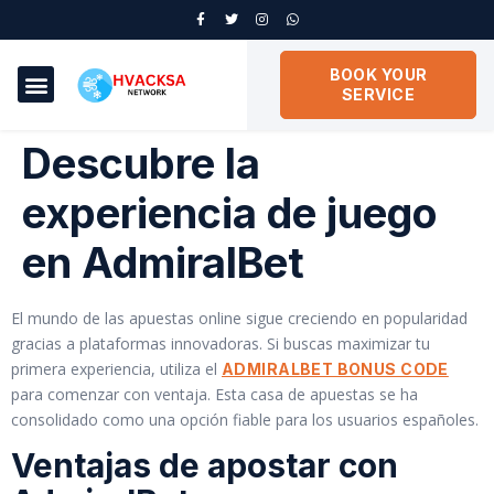
BOOK YOUR
SERVICE
Descubre la
experiencia de juego
en AdmiralBet
El mundo de las apuestas online sigue creciendo en popularidad
gracias a plataformas innovadoras. Si buscas maximizar tu
primera experiencia, utiliza el
ADMIRALBET BONUS CODE
para comenzar con ventaja. Esta casa de apuestas se ha
consolidado como una opción fiable para los usuarios españoles.
Ventajas de apostar con