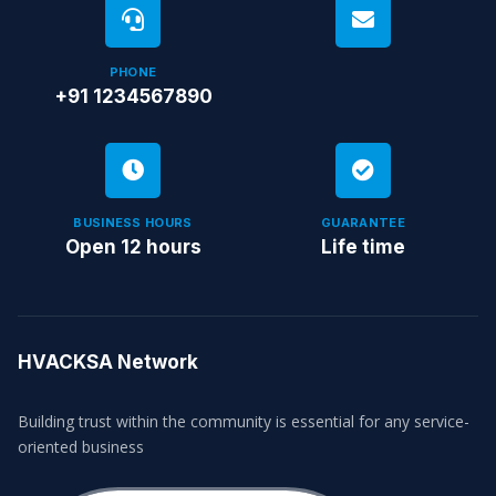
PHONE
+91 1234567890
BUSINESS HOURS
GUARANTEE
Open 12 hours
Life time
HVACKSA Network
Building trust within the community is essential for any service-
oriented business