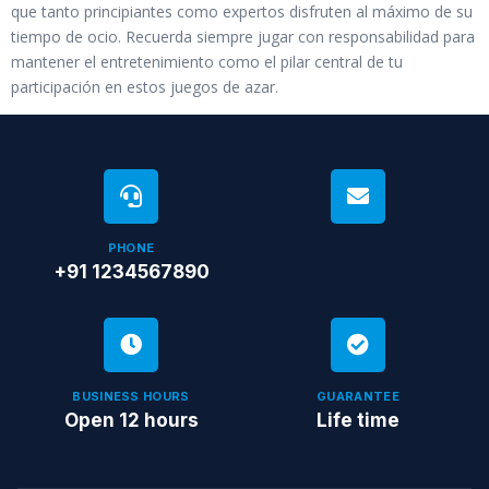
que tanto principiantes como expertos disfruten al máximo de su
tiempo de ocio. Recuerda siempre jugar con responsabilidad para
mantener el entretenimiento como el pilar central de tu
participación en estos juegos de azar.
PHONE
+91 1234567890
BUSINESS HOURS
GUARANTEE
Open 12 hours
Life time