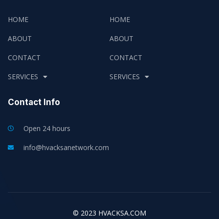
HOME
HOME
ABOUT
ABOUT
CONTACT
CONTACT
SERVICES
SERVICES
Contact Info
Open 24 hours
info@hvacksanetwork.com
© 2023 HVACKSA.COM